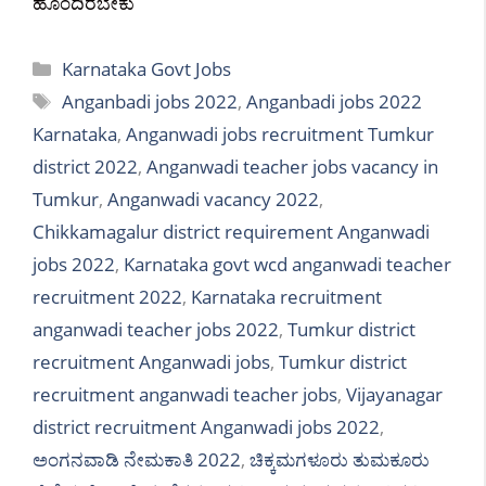
ಹೊಂದಿರಬೇಕು
Categories
Karnataka Govt Jobs
Tags
Anganbadi jobs 2022
,
Anganbadi jobs 2022
Karnataka
,
Anganwadi jobs recruitment Tumkur
district 2022
,
Anganwadi teacher jobs vacancy in
Tumkur
,
Anganwadi vacancy 2022
,
Chikkamagalur district requirement Anganwadi
jobs 2022
,
Karnataka govt wcd anganwadi teacher
recruitment 2022
,
Karnataka recruitment
anganwadi teacher jobs 2022
,
Tumkur district
recruitment Anganwadi jobs
,
Tumkur district
recruitment anganwadi teacher jobs
,
Vijayanagar
district recruitment Anganwadi jobs 2022
,
ಅಂಗನವಾಡಿ ನೇಮಕಾತಿ 2022
,
ಚಿಕ್ಕಮಗಳೂರು ತುಮಕೂರು