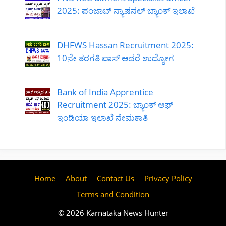
2025: ಪಂಜಾಬ್ ನ್ಯಾಷನಲ್ ಬ್ಯಾಂಕ್ ಇಲಾಖೆ
DHFWS Hassan Recruitment 2025:
10ನೇ ತರಗತಿ ಪಾಸ್ ಆದರೆ ಉದ್ಯೋಗ
Bank of India Apprentice
Recruitment 2025: ಬ್ಯಾಂಕ್ ಆಫ್
ಇಂಡಿಯಾ ಇಲಾಖೆ ನೇಮಕಾತಿ
Home
About
Contact Us
Privacy Policy
Terms and Condition
© 2026 Karnataka News Hunter