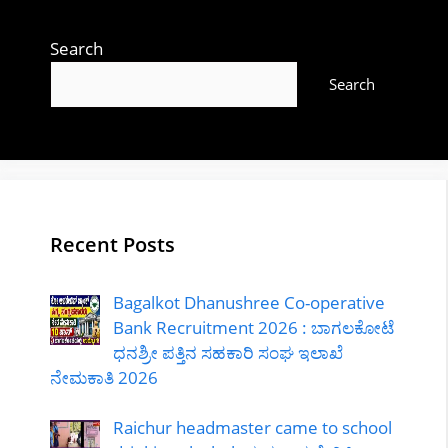
Search
Search
Recent Posts
Bagalkot Dhanushree Co-operative
Bank Recruitment 2026 : ಬಾಗಲಕೋಟೆ
ಧನಶ್ರೀ ಪತ್ತಿನ ಸಹಕಾರಿ ಸಂಘ ಇಲಾಖೆ
ನೇಮಕಾತಿ 2026
Raichur headmaster came to school