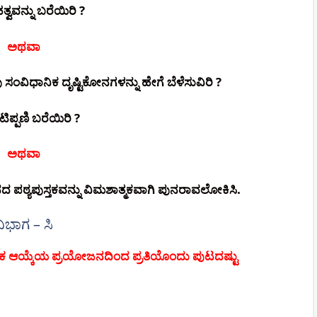
್ವವನ್ನು ಬರೆಯಿರಿ ?
ಅಥವಾ
ೀವು ಸಂವಿಧಾನಿಕ ದೃಷ್ಟಿಕೋನಗಳನ್ನು ಹೇಗೆ ಬೆಳೆಸುವಿರಿ ?
ಿಪ್ಪಣಿ ಬರೆಯಿರಿ ?
ಅಥವಾ
ಪಠ್ಯಪುಸ್ತಕವನ್ನು ವಿಮಶಾತ್ಮಕವಾಗಿ ಪುನರಾವಲೋಕಿಸಿ.
ಿಭಾಗ – ಸಿ
ತರಿಕ ಆಯ್ಕೆಯ ಪ್ರಯೋಜನದಿಂದ ಪ್ರತಿಯೊಂದು ಪುಟದಷ್ಟು