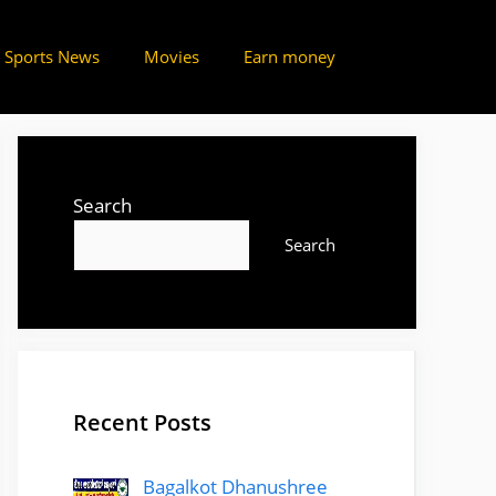
Sports News
Movies
Earn money
Search
Search
Recent Posts
Bagalkot Dhanushree