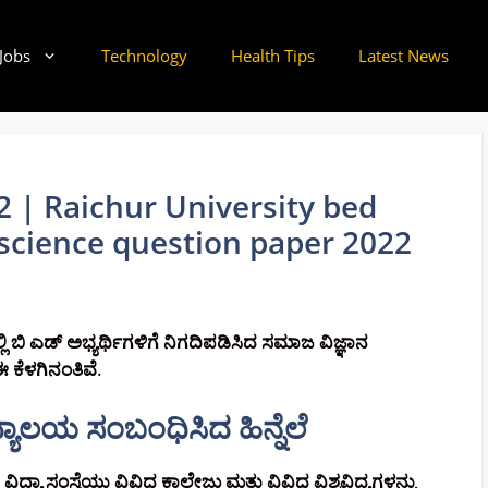
Jobs
Technology
Health Tips
Latest News
 | Raichur University bed
 science question paper 2022
ಿ ಎಡ್ ಅಭ್ಯರ್ಥಿಗಳಿಗೆ ನಿಗದಿಪಡಿಸಿದ ಸಮಾಜ ವಿಜ್ಞಾನ
ಈ ಕೆಳಗಿನಂತಿವೆ
.
ಯಾಲಯ ಸಂಬಂಧಿಸಿದ ಹಿನ್ನೆಲೆ
 ಸಂಸ್ಥೆಯು ವಿವಿಧ ಕಾಲೇಜು ಮತ್ತು ವಿವಿಧ ವಿಶ್ವವಿದ್ಯಗಳನ್ನು