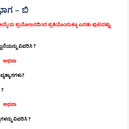
ಭಾಗ – ಬಿ
ಿಕ ಆಯ್ಕೆಯ ಪ್ರಯೋಜನದಿಂದ ಪ್ರತಿಯೊಂದುಕ್ಕೂ ಎರಡು ಪುಟದಷ್ಟು
ನೆಯನ್ನು ವಿವರಿಸಿ ?
ಅಥವಾ
್ಯತ್ಯಾಸಗಳು?
 ?
ಅಥವಾ
ಳನ್ನು ವಿವರಿಸಿ ?