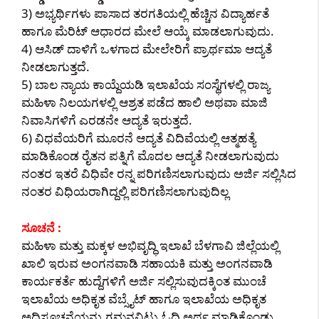
3) ಅಭ್ಯರ್ಥಿಗಳು ಪಾಸಾದ ತರಗತಿಯಲ್ಲಿ ಹೆಚ್ಚಿನ ವಿದ್ಯಾರ್ಹತೆ
ಹಾಗೂ ಮೆರಿಟ್ ಆಧಾರದ ಮೇಲೆ ಆಯ್ಕೆ ಮಾಡಲಾಗುವುದು.
4) ಆಸಿಡ್ ದಾಳಿಗೆ ಒಳಗಾದ ಮೇಲೇರಿಗೆ ಪ್ರಾರ್ಥಮಾ ಆದ್ಯತೆ
ನೀಡಲಾಗುತ್ತದೆ.
5) ಬಾಲ ನ್ಯಾಯ ಕಾಯ್ದೆಯಡಿ‌ ಇಲಾಖೆಯ ಸಂಸ್ಥೆಗಳಲ್ಲಿ ರಾಜ್ಯ
ಮಹಿಳಾ ನಿಲಯಗಳಲ್ಲಿ ಆಶ್ರತ ಪಡೆದ ಹಾಲಿ ಅಥವಾ ಮಾಜಿ
ನಿವಾಸಿಗಳಿಗೆ ಎರಡನೇ ಆದ್ಯತೆ ಇರುತ್ತದೆ.
6) ವಿಧವೆಯರಿಗೆ ಮೂರನೆ ಆದ್ಯತೆ ವಿದಿವೆಯಲ್ಲಿ ಆತ್ಮಹತ್ಯೆ
ಮಾಡಿಕೊಂಡ ರೈತನ ಪತ್ನಿಗೆ ಮೊದಲ ಆದ್ಯತೆ ನೀಡಲಾಗುವುದು
ನಂತರ ಇತರೆ ವಿಧಿವೇ ರನ್ನ ಪರಿಗಣಿಸಲಾಗುವುದು ಅರ್ಜಿ ಸಲ್ಲಿಸಿದ
ನಂತರ ವಿಧಿಯರಾಗಿದ್ದಲ್ಲಿ ಪರಿಗಣಿಸಲಾಗುವುದಿಲ್ಲ
ಸೂಚನೆ :
ಮಹಿಳಾ ಮತ್ತು ಮಕ್ಕಳ ಅಭಿವೃದ್ಧಿ ಇಲಾಖೆ ಬೆಳಗಾವಿ ಜಿಲ್ಲೆಯಲ್ಲಿ
ಖಾಲಿ ಇರುವ ಅಂಗನವಾಡಿ ಸಹಾಯಕಿ ಮತ್ತು ಅಂಗನವಾಡಿ
ಕಾರ್ಯಕರ್ತೆ ಹುದ್ದೆಗಳಿಗೆ ಅರ್ಜಿ ಸಲ್ಲಿಸುವುದಕ್ಕಿಂತ ಮುಂಚೆ
ಇಲಾಖೆಯ ಅಧಿಕೃತ ವೆಬ್ಸೈಟ್ ಹಾಗೂ ಇಲಾಖೆಯ ಅಧಿಕೃತ
ಅಧಿಸೂಚನೆಯನ್ನು ಗಮನವಿಟ್ಟು ಓದಿ ಅರ್ಥ ಮಾಡಿಕೊಂಡು