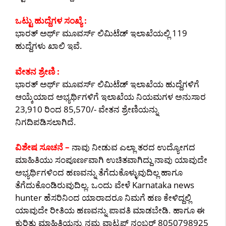
ಒಟ್ಟು ಹುದ್ದೆಗಳ ಸಂಖ್ಯೆ :
ಭಾರತ್ ಅರ್ಥ್ ಮೂವರ್ಸ್ ಲಿಮಿಟೆಡ್ ಇಲಾಖೆಯಲ್ಲಿ 119
ಹುದ್ದೆಗಳು ಖಾಲಿ ಇವೆ.
ವೇತನ ಶ್ರೇಣಿ :
ಭಾರತ್ ಅರ್ಥ್ ಮೂವರ್ಸ್ ಲಿಮಿಟೆಡ್ ಇಲಾಖೆಯ ಹುದ್ದೆಗಳಿಗೆ
ಆಯ್ಕೆಯಾದ ಅಭ್ಯರ್ಥಿಗಳಿಗೆ ಇಲಾಖೆಯ ನಿಯಮಗಳ ಅನುಸಾರ
23,910 ರಿಂದ 85,570/- ವೇತನ ಶ್ರೇಣಿಯನ್ನು
ನಿಗದಿಪಡಿಸಲಾಗಿದೆ.
ವಿಶೇಷ ಸೂಚನೆ –
ನಾವು ನೀಡುವ ಎಲ್ಲಾ ತರದ ಉದ್ಯೋಗದ
ಮಾಹಿತಿಯು ಸಂಪೂರ್ಣವಾಗಿ ಉಚಿತವಾಗಿದ್ದು ನಾವು ಯಾವುದೇ
ಅಭ್ಯರ್ಥಿಗಳಿಂದ ಹಣವನ್ನು ತೆಗೆದುಕೊಳ್ಳುವುದಿಲ್ಲ ಹಾಗೂ
ತೆಗೆದುಕೊಂಡಿರುವುದಿಲ್ಲ. ಒಂದು ವೇಳೆ Karnataka news
hunter ಹೆಸರಿನಿಂದ ಯಾರಾದರೂ ನಿಮಗೆ ಹಣ ಕೇಳಿದ್ದಲ್ಲಿ
ಯಾವುದೇ ರೀತಿಯ ಹಣವನ್ನು ಪಾವತಿ ಮಾಡಬೇಡಿ. ಹಾಗೂ ಈ
ಕುರಿತು ಮಾಹಿತಿಯನ್ನು ನಮ್ಮ ವಾಟ್ಸಪ್ ನಂಬರ್ 8050798925