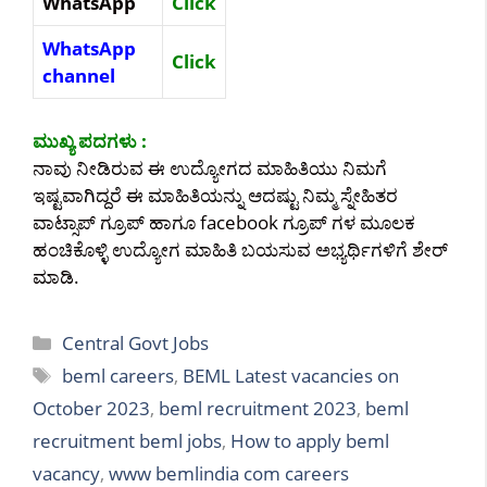
WhatsApp
Click
WhatsApp
Click
channel
ಮುಖ್ಯ ಪದಗಳು :
ನಾವು ನೀಡಿರುವ ಈ ಉದ್ಯೋಗದ ಮಾಹಿತಿಯು ನಿಮಗೆ
ಇಷ್ಟವಾಗಿದ್ದರೆ ಈ ಮಾಹಿತಿಯನ್ನು ಆದಷ್ಟು ನಿಮ್ಮ ಸ್ನೇಹಿತರ
ವಾಟ್ಸಾಪ್ ಗ್ರೂಪ್ ಹಾಗೂ facebook ಗ್ರೂಪ್ ಗಳ ಮೂಲಕ
ಹಂಚಿಕೊಳ್ಳಿ ಉದ್ಯೋಗ ಮಾಹಿತಿ ಬಯಸುವ ಅಭ್ಯರ್ಥಿಗಳಿಗೆ ಶೇರ್
ಮಾಡಿ.
Categories
Central Govt Jobs
Tags
beml careers
,
BEML Latest vacancies on
October 2023
,
beml recruitment 2023
,
beml
recruitment beml jobs
,
How to apply beml
vacancy
,
www bemlindia com careers