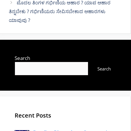
ಮೊದಲ ತಿಂಗಳ ಗರ್ಭಿಣಿಯ ಆಹಾರ ?‌ ಯಾವ ಆಹಾರ
ತಿನ್ನಬೇಕು ? ಗರ್ಭಿಣಿಯರು ಸೇವಿಸಬೇಕಾದ ಆಹಾರಗಳು
ಯಾವುವು ?
Search
Search
Recent Posts