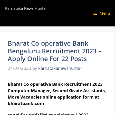
Skip
Karnataka News Hunter
to
Menu
content
Bharat Co-operative Bank
Bengaluru Recruitment 2023 –
Apply Online For 22 Posts
24/01/2023
by
karnatakanewshunter
Bharat Co operative Bank Recruitment 2023
Computer Manager, Second Grade Assistants,
More Vacancies online application form at
bharatbank.com
ಭಾರತ್ ಕೋ ಆಪರೇಟಿವ್ ಬ್ಯಾಂಕ್ ನೇಮಕಾತಿ 2023