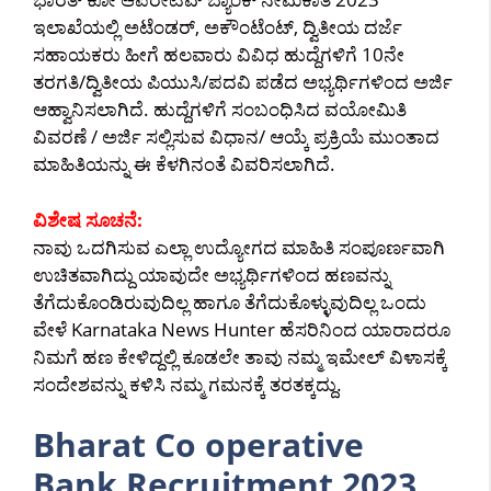
ಇಲಾಖೆಯಲ್ಲಿ ಅಟೆಂಡರ್, ಅಕೌಂಟೆಂಟ್, ದ್ವಿತೀಯ ದರ್ಜೆ
ಸಹಾಯಕರು ಹೀಗೆ ಹಲವಾರು ವಿವಿಧ ಹುದ್ದೆಗಳಿಗೆ 10ನೇ
ತರಗತಿ/ದ್ವಿತೀಯ ಪಿಯುಸಿ/ಪದವಿ ಪಡೆದ ಅಭ್ಯರ್ಥಿಗಳಿಂದ ಅರ್ಜಿ
ಆಹ್ವಾನಿಸಲಾಗಿದೆ. ಹುದ್ದೆಗಳಿಗೆ ಸಂಬಂಧಿಸಿದ ವಯೋಮಿತಿ
ವಿವರಣೆ / ಅರ್ಜಿ ಸಲ್ಲಿಸುವ ವಿಧಾನ/ ಆಯ್ಕೆ ಪ್ರಕ್ರಿಯೆ ಮುಂತಾದ
ಮಾಹಿತಿಯನ್ನು ಈ ಕೆಳಗಿನಂತೆ ವಿವರಿಸಲಾಗಿದೆ.
ವಿಶೇಷ ಸೂಚನೆ:
ನಾವು ಒದಗಿಸುವ ಎಲ್ಲಾ ಉದ್ಯೋಗದ ಮಾಹಿತಿ ಸಂಪೂರ್ಣವಾಗಿ
ಉಚಿತವಾಗಿದ್ದು ಯಾವುದೇ ಅಭ್ಯರ್ಥಿಗಳಿಂದ ಹಣವನ್ನು
ತೆಗೆದುಕೊಂಡಿರುವುದಿಲ್ಲ ಹಾಗೂ ತೆಗೆದುಕೊಳ್ಳುವುದಿಲ್ಲ ಒಂದು
ವೇಳೆ Karnataka News Hunter ಹೆಸರಿನಿಂದ ಯಾರಾದರೂ
ನಿಮಗೆ ಹಣ ಕೇಳಿದ್ದಲ್ಲಿ ಕೂಡಲೇ ತಾವು ನಮ್ಮ ಇಮೇಲ್ ವಿಳಾಸಕ್ಕೆ
ಸಂದೇಶವನ್ನು ಕಳಿಸಿ ನಮ್ಮ ಗಮನಕ್ಕೆ ತರತಕ್ಕದ್ದು.
Bharat Co operative
Bank Recruitment 2023