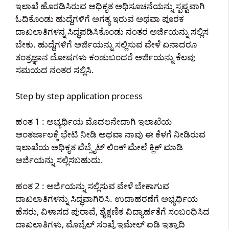
ಇಲಾಖೆ ಹೊರಡಿಸಿರುವ ಅಧಿಕೃತ ಅಧಿಸೂಚನೆಯನ್ನು ಸ್ಪಷ್ಟವಾಗಿ
ಓದಿಕೊಂಡು ಹುದ್ದೆಗಳಿಗೆ ಅಗತ್ಯ ಇರುವ ಅಥವಾ ಪೂರಕ
ದಾಖಲಾತಿಗಳನ್ನ ಸಿದ್ಧಪಡಿಸಿಕೊಂಡು ನಂತರ ಅರ್ಜಿಯನ್ನು ಸಲ್ಲಿಸ
ಬೇಕು. ಹುದ್ದೆಗಳಿಗೆ ಅರ್ಜಿಯನ್ನು ಸಲ್ಲಿಸುವ ವೇಳೆ ಏನಾದರೂ
ತಂತ್ರಜ್ಞಾನ ದೋಷಗಳು ಕಂಡುಬಂದರೆ ಅರ್ಜಿಯನ್ನು ಕೆಲವು
ಸಮಯದ ನಂತರ ಸಲ್ಲಿಸಿ.
Step by step application process
ಹಂತ 1 : ಅಭ್ಯರ್ಥಿಯ ಮೊದಲನೇದಾಗಿ ಇಲಾಖೆಯ
ಅಂತರ್ಜಾಲಕ್ಕೆ ಭೇಟಿ ನೀಡಿ ಅಥವಾ ನಾವು ಈ ಕೆಳಗೆ ನೀಡಿರುವ
ಇಲಾಖೆಯ ಅಧಿಕೃತ ವೆಬ್ಸೈಟ್ ಲಿಂಕ್ ಮೇಲೆ ಕ್ಲಿಕ್ ಮಾಡಿ
ಅರ್ಜಿಯನ್ನು ಸಲ್ಲಿಸಬಹುದು.
ಹಂತ 2 : ಅರ್ಜಿಯನ್ನು ಸಲ್ಲಿಸುವ ವೇಳೆ ಬೇಕಾಗುವ
ದಾಖಲಾತಿಗಳನ್ನು ಸಿದ್ಧವಾಗಿರಿಸಿ. ಉದಾಹರಣೆಗೆ ಅಭ್ಯರ್ಥಿಯ
ಹೆಸರು, ವಿಳಾಸದ ಪುರಾವೆ, ಶೈಕ್ಷಣಿಕ ವಿದ್ಯಾರ್ಹತೆಗೆ ಸಂಬಂಧಿಸಿದ
ದಾಖಲಾತಿಗಳು, ಮೊಬೈಲ್ ಸಂಖ್ಯೆ ಇಮೇಲ್ ಐಡಿ ಇತ್ಯಾದಿ