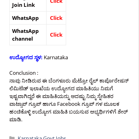
Click
Join Link
WhatsApp
Click
WhatsApp
Click
channel
ಉದ್ಯೋಗದ ಸ್ಥಳ:
Karnataka
Conclusion :
ನಾವು ನೀಡಿರುವ ಈ ಬೆಂಗಳೂರು ಮೆಟ್ರೋ ರೈಲ್ ಕಾರ್ಪೊರೇಷನ್
ಲಿಮಿಟೆಡ್ ಇಲಾಖೆಯ ಉದ್ಯೋಗದ ಮಾಹಿತಿಯು ನಿಮಗೆ
ಇಷ್ಟವಾಗಿದ್ದರೆ ಈ ಮಾಹಿತಿಯನ್ನು ಆದಷ್ಟು ನಿಮ್ಮ ಸ್ನೇಹಿತರ
ವಾಟ್ಸಾಪ್ ಗ್ರೂಪ್ ಹಾಗೂ Facebook ಗ್ರೂಪ್ ಗಳ ಮೂಲಕ
ಹಂಚಿಕೊಳ್ಳಿ ಉದ್ಯೋಗ ಮಾಹಿತಿ ಬಯಸುವ ಅಭ್ಯರ್ಥಿಗಳಿಗೆ ಶೇರ್
ಮಾಡಿ.
Categories
Karnataka Govt Jobs