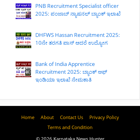
PNB Recruitment Specialist officer
2025: ಪಂಜಾಬ್ ನ್ಯಾಷನಲ್ ಬ್ಯಾಂಕ್ ಇಲಾಖೆ
DHFWS Hassan Recruitment 2025:
10ನೇ ತರಗತಿ ಪಾಸ್ ಆದರೆ ಉದ್ಯೋಗ
Bank of India Apprentice
Recruitment 2025: ಬ್ಯಾಂಕ್ ಆಫ್
ಇಂಡಿಯಾ ಇಲಾಖೆ ನೇಮಕಾತಿ
Home
About
Contact Us
Privacy Policy
Terms and Condition
© 2026 Karnataka News Hunter