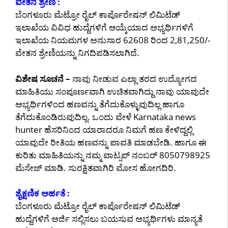
ವೇತನ ಶ್ರೇಣಿ :
ಬೆಂಗಳೂರು ಮೆಟ್ರೋ ರೈಲ್ ಕಾರ್ಪೊರೇಷನ್ ಲಿಮಿಟೆಡ್
ಇಲಾಖೆಯ ವಿವಿಧ ಹುದ್ದೆಗಳಿಗೆ ಆಯ್ಕೆಯಾದ ಅಭ್ಯರ್ಥಿಗಳಿಗೆ
ಇಲಾಖೆಯ ನಿಯಮಗಳ ಅನುಸಾರ 62608 ರಿಂದ 2,81,250/-
ವೇತನ ಶ್ರೇಣಿಯನ್ನು ನಿಗದಿಪಡಿಸಲಾಗಿದೆ.
ವಿಶೇಷ ಸೂಚನೆ –
ನಾವು ನೀಡುವ ಎಲ್ಲಾ ತರದ ಉದ್ಯೋಗದ
ಮಾಹಿತಿಯು ಸಂಪೂರ್ಣವಾಗಿ ಉಚಿತವಾಗಿದ್ದು ನಾವು ಯಾವುದೇ
ಅಭ್ಯರ್ಥಿಗಳಿಂದ ಹಣವನ್ನು ತೆಗೆದುಕೊಳ್ಳುವುದಿಲ್ಲ ಹಾಗೂ
ತೆಗೆದುಕೊಂಡಿರುವುದಿಲ್ಲ. ಒಂದು ವೇಳೆ Karnataka news
hunter ಹೆಸರಿನಿಂದ ಯಾರಾದರೂ ನಿಮಗೆ ಹಣ ಕೇಳಿದ್ದಲ್ಲಿ
ಯಾವುದೇ ರೀತಿಯ ಹಣವನ್ನು ಪಾವತಿ ಮಾಡಬೇಡಿ. ಹಾಗೂ ಈ
ಕುರಿತು ಮಾಹಿತಿಯನ್ನು ನಮ್ಮ ವಾಟ್ಸಪ್ ನಂಬರ್ 8050798925
ಮೆಸೇಜ್ ಮಾಡಿ. ಸುರಕ್ಷಿತವಾಗಿರಿ ಮೋಸ ಹೋಗದಿರಿ.
ಶೈಕ್ಷಣಿಕ ಅರ್ಹತೆ :
ಬೆಂಗಳೂರು ಮೆಟ್ರೋ ರೈಲ್ ಕಾರ್ಪೊರೇಷನ್ ಲಿಮಿಟೆಡ್
ಹುದ್ದೆಗಳಿಗೆ ಅರ್ಜಿ ಸಲ್ಲಿಸಲು ಬಯಸುವ ಅಭ್ಯರ್ಥಿಗಳು ಮಾನ್ಯತೆ