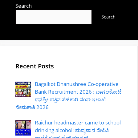
Search
Search
Recent Posts
Bagalkot Dhanushree Co-operative
Bank Recruitment 2026 : ಬಾಗಲಕೋಟೆ
ಧನಶ್ರೀ ಪತ್ತಿನ ಸಹಕಾರಿ ಸಂಘ ಇಲಾಖೆ
ನೇಮಕಾತಿ 2026
Raichur headmaster came to school
drinking alcohol: ಮದ್ಯಪಾನ ಸೇವಿಸಿ
ಶಾಲೆಗೆ ಬಂದ ಹೆಡ್ ಮಾಸ್ಟರ್