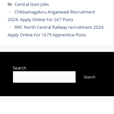
Categories
Central Govt Jobs
Chikkamagaluru Anganwadi Recruitment
2024: Apply Online For 267 Posts
RRC North Central Railway recruitment 2024:
Apply Online For 1679 Apprentice Posts
Search
Search