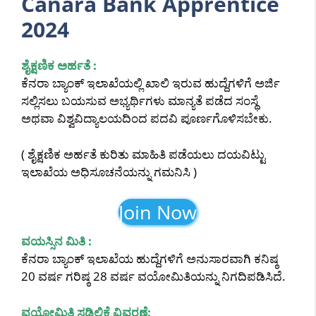
Canara Bank Apprentice
2024
ಶೈಕ್ಷಣಿಕ ಅರ್ಹತೆ :
ಕೆನರಾ ಬ್ಯಾಂಕ್ ಇಲಾಖೆಯಲ್ಲಿ ಖಾಲಿ ಇರುವ ಹುದ್ದೆಗಳಿಗೆ ಅರ್ಜಿ
ಸಲ್ಲಿಸಲು ಬಯಸುವ ಅಭ್ಯರ್ಥಿಗಳು ಮಾನ್ಯತೆ ಪಡೆದ ಸಂಸ್ಥೆ
ಅಥವಾ ವಿಶ್ವವಿದ್ಯಾಲಯದಿಂದ ಪದವಿ ಪೂರ್ಣಗೊಳಿಸಬೇಕು.
( ಶೈಕ್ಷಣಿಕ ಅರ್ಹತೆ ಕುರಿತು ಮಾಹಿತಿ ಪಡೆಯಲು ದಯವಿಟ್ಟು
ಇಲಾಖೆಯ ಅಧಿಸೂಚನೆಯನ್ನು ಗಮನಿಸಿ )
Join Now
ವಯಸ್ಸಿನ ಮಿತಿ :
ಕೆನರಾ ಬ್ಯಾಂಕ್ ಇಲಾಖೆಯ ಹುದ್ದೆಗಳಿಗೆ ಅನುಸಾರವಾಗಿ ಕನಿಷ್ಠ
20 ವರ್ಷ ಗರಿಷ್ಠ 28 ವರ್ಷ ವಯೋಮಿತಿಯನ್ನು ನಿಗದಿಪಡಿಸಿದೆ.
ವಯೋಮಿತಿ ಸಡಿಲಿಕೆ ವಿವರಣೆ: