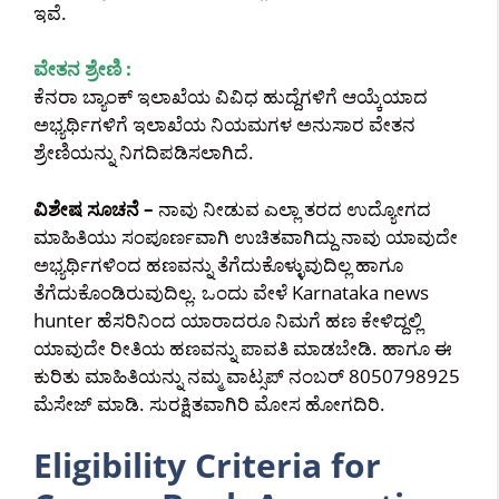
ಇವೆ.
ವೇತನ ಶ್ರೇಣಿ :
ಕೆನರಾ ಬ್ಯಾಂಕ್ ಇಲಾಖೆಯ ವಿವಿಧ ಹುದ್ದೆಗಳಿಗೆ ಆಯ್ಕೆಯಾದ
ಅಭ್ಯರ್ಥಿಗಳಿಗೆ ಇಲಾಖೆಯ ನಿಯಮಗಳ ಅನುಸಾರ ವೇತನ
ಶ್ರೇಣಿಯನ್ನು ನಿಗದಿಪಡಿಸಲಾಗಿದೆ.
ವಿಶೇಷ ಸೂಚನೆ –
ನಾವು ನೀಡುವ ಎಲ್ಲಾ ತರದ ಉದ್ಯೋಗದ
ಮಾಹಿತಿಯು ಸಂಪೂರ್ಣವಾಗಿ ಉಚಿತವಾಗಿದ್ದು ನಾವು ಯಾವುದೇ
ಅಭ್ಯರ್ಥಿಗಳಿಂದ ಹಣವನ್ನು ತೆಗೆದುಕೊಳ್ಳುವುದಿಲ್ಲ ಹಾಗೂ
ತೆಗೆದುಕೊಂಡಿರುವುದಿಲ್ಲ. ಒಂದು ವೇಳೆ Karnataka news
hunter ಹೆಸರಿನಿಂದ ಯಾರಾದರೂ ನಿಮಗೆ ಹಣ ಕೇಳಿದ್ದಲ್ಲಿ
ಯಾವುದೇ ರೀತಿಯ ಹಣವನ್ನು ಪಾವತಿ ಮಾಡಬೇಡಿ. ಹಾಗೂ ಈ
ಕುರಿತು ಮಾಹಿತಿಯನ್ನು ನಮ್ಮ ವಾಟ್ಸಪ್ ನಂಬರ್ 8050798925
ಮೆಸೇಜ್ ಮಾಡಿ. ಸುರಕ್ಷಿತವಾಗಿರಿ ಮೋಸ ಹೋಗದಿರಿ.
Eligibility Criteria for