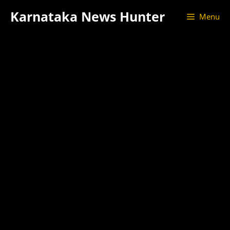
Skip
Karnataka News Hunter
Menu
to
content