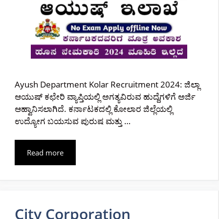
Ayush Department Kolar Recruitment 2024: ಜಿಲ್ಲಾ
ಆಯುಷ್ ಕಛೇರಿ ವ್ಯಾಪ್ತಿಯಲ್ಲಿ ಅಗತ್ಯವಿರುವ ಹುದ್ದೆಗಳಿಗೆ ಅರ್ಜಿ
ಆಹ್ವಾನಿಸಲಾಗಿದೆ. ಕರ್ನಾಟಕದಲ್ಲಿ ಕೋಲಾರ ಜಿಲ್ಲೆಯಲ್ಲಿ
ಉದ್ಯೋಗ ಬಯಸುವ ಪುರುಷ ಮತ್ತು …
Read more
City Corporation