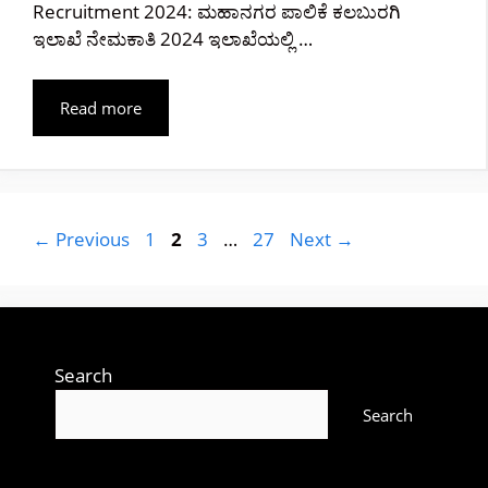
Recruitment 2024: ಮಹಾನಗರ ಪಾಲಿಕೆ ಕಲಬುರಗಿ
ಇಲಾಖೆ ನೇಮಕಾತಿ 2024 ಇಲಾಖೆಯಲ್ಲಿ …
Read more
Page
Page
Page
Page
←
Previous
1
2
3
…
27
Next
→
Search
Search