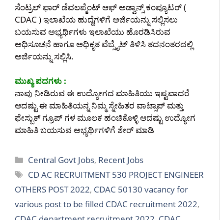
ಸೆಂಟ್ರಲ್ ಫಾರ್ ಡೆವಲಪ್ಮೆಂಟ್ ಆಫ್ ಅಡ್ವಾನ್ಸ್ ಕಂಪ್ಯೂಟರ್ (
CDAC ) ಇಲಾಖೆಯ ಹುದ್ದೆಗಳಿಗೆ ಅರ್ಜಿಯನ್ನು ಸಲ್ಲಿಸಲು
ಬಯಸುವ ಅಭ್ಯರ್ಥಿಗಳು ಇಲಾಖೆಯು ಹೊರಡಿಸಿರುವ
ಅಧಿಸೂಚನೆ ಹಾಗೂ ಅಧಿಕೃತ ವೆಬ್ಸೈಟ್ ತಿಳಿಸಿ ತದನಂತರದಲ್ಲಿ
ಅರ್ಜಿಯನ್ನು ಸಲ್ಲಿಸಿ.
ಮುಖ್ಯ ಪದಗಳು :
ನಾವು ನೀಡಿರುವ ಈ ಉದ್ಯೋಗದ ಮಾಹಿತಿಯು ಇಷ್ಟವಾದರೆ
ಆದಷ್ಟು ಈ ಮಾಹಿತಿಯನ್ನ ನಿಮ್ಮ ಸ್ನೇಹಿತರ ವಾಟ್ಸಾಪ್ ಮತ್ತು
ಫೇಸ್ಬುಕ್ ಗ್ರೂಪ್ ಗಳ ಮೂಲಕ ಹಂಚಿಕೊಳ್ಳಿ ಆದಷ್ಟು ಉದ್ಯೋಗ
ಮಾಹಿತಿ ಬಯಸುವ ಅಭ್ಯರ್ಥಿಗಳಿಗೆ ಶೇರ್ ಮಾಡಿ
Categories
Central Govt Jobs
,
Recent Jobs
Tags
CD AC RECRUITMENT 530 PROJECT ENGINEER
OTHERS POST 2022
,
CDAC 50130 vacancy for
various post to be filled CDAC recruitment 2022
,
CDAC department recruitment 2022
,
CDAC