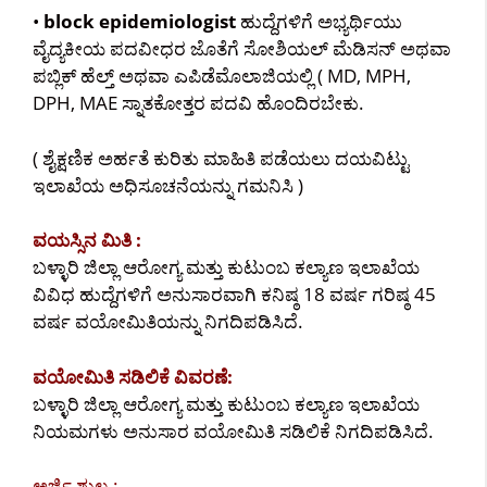
•
block epidemiologist
ಹುದ್ದೆಗಳಿಗೆ ಅಭ್ಯರ್ಥಿಯು
ವೈದ್ಯಕೀಯ ಪದವೀಧರ ಜೊತೆಗೆ ಸೋಶಿಯಲ್ ಮೆಡಿಸನ್ ಅಥವಾ
ಪಬ್ಲಿಕ್ ಹೆಲ್ತ್ ಅಥವಾ ಎಪಿಡೆಮೊಲಾಜಿಯಲ್ಲಿ ( MD, MPH,
DPH, MAE ಸ್ನಾತಕೋತ್ತರ ಪದವಿ ಹೊಂದಿರಬೇಕು.
( ಶೈಕ್ಷಣಿಕ ಅರ್ಹತೆ ಕುರಿತು ಮಾಹಿತಿ ಪಡೆಯಲು ದಯವಿಟ್ಟು
ಇಲಾಖೆಯ ಅಧಿಸೂಚನೆಯನ್ನು ಗಮನಿಸಿ )
ವಯಸ್ಸಿನ ಮಿತಿ :
ಬಳ್ಳಾರಿ ಜಿಲ್ಲಾ ಆರೋಗ್ಯ ಮತ್ತು ಕುಟುಂಬ ಕಲ್ಯಾಣ ಇಲಾಖೆಯ
ವಿವಿಧ ಹುದ್ದೆಗಳಿಗೆ ಅನುಸಾರವಾಗಿ ಕನಿಷ್ಠ 18 ವರ್ಷ ಗರಿಷ್ಠ 45
ವರ್ಷ ವಯೋಮಿತಿಯನ್ನು ನಿಗದಿಪಡಿಸಿದೆ.
ವಯೋಮಿತಿ ಸಡಿಲಿಕೆ ವಿವರಣೆ:
ಬಳ್ಳಾರಿ ಜಿಲ್ಲಾ ಆರೋಗ್ಯ ಮತ್ತು ಕುಟುಂಬ ಕಲ್ಯಾಣ ಇಲಾಖೆಯ
ನಿಯಮಗಳು ಅನುಸಾರ ವಯೋಮಿತಿ ಸಡಿಲಿಕೆ ನಿಗದಿಪಡಿಸಿದೆ.
ಅರ್ಜಿ ಶುಲ್ಕ :