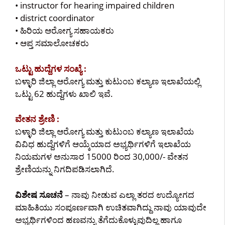
• instructor for hearing impaired children
• district coordinator
• ಹಿರಿಯ ಆರೋಗ್ಯ ಸಹಾಯಕರು
• ಆಪ್ತ ಸಮಾಲೋಚಕರು
ಒಟ್ಟು ಹುದ್ದೆಗಳ ಸಂಖ್ಯೆ :
ಬಳ್ಳಾರಿ ಜಿಲ್ಲಾ ಆರೋಗ್ಯ ಮತ್ತು ಕುಟುಂಬ ಕಲ್ಯಾಣ ಇಲಾಖೆಯಲ್ಲಿ
ಒಟ್ಟು 62 ಹುದ್ದೆಗಳು ಖಾಲಿ ಇವೆ.
ವೇತನ ಶ್ರೇಣಿ :
ಬಳ್ಳಾರಿ ಜಿಲ್ಲಾ ಆರೋಗ್ಯ ಮತ್ತು ಕುಟುಂಬ ಕಲ್ಯಾಣ ಇಲಾಖೆಯ
ವಿವಿಧ ಹುದ್ದೆಗಳಿಗೆ ಆಯ್ಕೆಯಾದ ಅಭ್ಯರ್ಥಿಗಳಿಗೆ ಇಲಾಖೆಯ
ನಿಯಮಗಳ ಅನುಸಾರ 15000 ರಿಂದ 30,000/- ವೇತನ
ಶ್ರೇಣಿಯನ್ನು ನಿಗದಿಪಡಿಸಲಾಗಿದೆ.
ವಿಶೇಷ ಸೂಚನೆ
– ನಾವು ನೀಡುವ ಎಲ್ಲಾ ತರದ ಉದ್ಯೋಗದ
ಮಾಹಿತಿಯು ಸಂಪೂರ್ಣವಾಗಿ ಉಚಿತವಾಗಿದ್ದು ನಾವು ಯಾವುದೇ
ಅಭ್ಯರ್ಥಿಗಳಿಂದ ಹಣವನ್ನು ತೆಗೆದುಕೊಳ್ಳುವುದಿಲ್ಲ ಹಾಗೂ