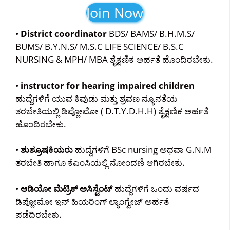
Join Now
•
District coordinator
BDS/ BAMS/ B.H.M.S/
BUMS/ B.Y.N.S/ M.S.C LIFE SCIENCE/ B.S.C
NURSING & MPH/ MBA ಶೈಕ್ಷಣಿಕ ಅರ್ಹತೆ ಹೊಂದಿರಬೇಕು.
•
instructor for hearing impaired children
ಹುದ್ದೆಗಳಿಗೆ ಯುವ ಕಿವುಡು ಮತ್ತು ಶ್ರವಣ ನ್ಯೂನತೆಯ
ತರಬೇತಿಯಲ್ಲಿ ಡಿಪ್ಲೋಮೋ ( D.T.Y.D.H.H) ಶೈಕ್ಷಣಿಕ ಅರ್ಹತೆ
ಹೊಂದಿರಬೇಕು‌.
•
ಶುಶ್ರೂಷಕಿಯರು
ಹುದ್ದೆಗಳಿಗೆ BSc nursing ಅಥವಾ G.N.M
ತರಬೇತಿ ಹಾಗೂ ಕೆಎಂಸಿಯಲ್ಲಿ ನೋಂದಣಿ ಆಗಿರಬೇಕು.
•
ಆಡಿಯೋ ಮೆಟ್ರಿಕ್ ಅಸಿಸ್ಟೆಂಟ್
ಹುದ್ದೆಗಳಿಗೆ ಒಂದು ವರ್ಷದ
ಡಿಪ್ಲೋಮೋ ಇನ್ ಹಿಯರಿಂಗ್ ಲ್ಯಾಂಗ್ವೇಜ್ ಅರ್ಹತೆ
ಪಡೆದಿರಬೇಕು.