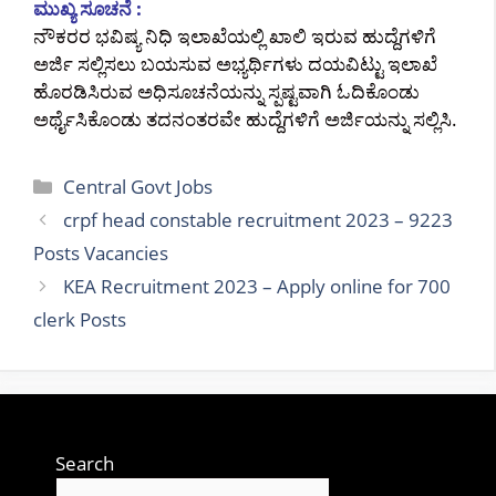
ಮುಖ್ಯ ಸೂಚನೆ :
ನೌಕರರ ಭವಿಷ್ಯ ನಿಧಿ ಇಲಾಖೆಯಲ್ಲಿ ಖಾಲಿ ಇರುವ ಹುದ್ದೆಗಳಿಗೆ
ಅರ್ಜಿ ಸಲ್ಲಿಸಲು ಬಯಸುವ ಅಭ್ಯರ್ಥಿಗಳು ದಯವಿಟ್ಟು ಇಲಾಖೆ
ಹೊರಡಿಸಿರುವ ಅಧಿಸೂಚನೆಯನ್ನು ಸ್ಪಷ್ಟವಾಗಿ ಓದಿಕೊಂಡು
ಅರ್ಥೈಸಿಕೊಂಡು ತದನಂತರವೇ ಹುದ್ದೆಗಳಿಗೆ ಅರ್ಜಿಯನ್ನು ಸಲ್ಲಿಸಿ.
Categories
Central Govt Jobs
crpf head constable recruitment 2023 – 9223
Posts Vacancies
KEA Recruitment 2023 – Apply online for 700
clerk Posts
Search