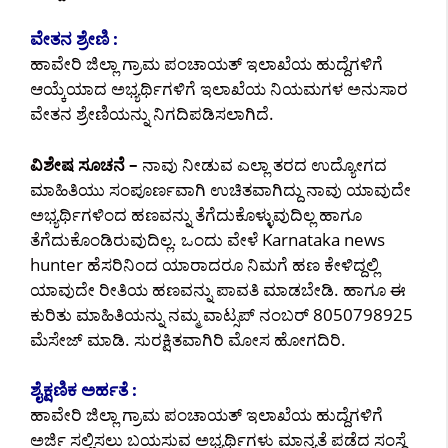
ವೇತನ ಶ್ರೇಣಿ :
ಹಾವೇರಿ ಜಿಲ್ಲಾ ಗ್ರಾಮ ಪಂಚಾಯತ್ ಇಲಾಖೆಯ ಹುದ್ದೆಗಳಿಗೆ
ಆಯ್ಕೆಯಾದ ಅಭ್ಯರ್ಥಿಗಳಿಗೆ ಇಲಾಖೆಯ ನಿಯಮಗಳ ಅನುಸಾರ
ವೇತನ ಶ್ರೇಣಿಯನ್ನು ನಿಗದಿಪಡಿಸಲಾಗಿದೆ.
ವಿಶೇಷ ಸೂಚನೆ –
ನಾವು ನೀಡುವ ಎಲ್ಲಾ ತರದ ಉದ್ಯೋಗದ
ಮಾಹಿತಿಯು ಸಂಪೂರ್ಣವಾಗಿ ಉಚಿತವಾಗಿದ್ದು ನಾವು ಯಾವುದೇ
ಅಭ್ಯರ್ಥಿಗಳಿಂದ ಹಣವನ್ನು ತೆಗೆದುಕೊಳ್ಳುವುದಿಲ್ಲ ಹಾಗೂ
ತೆಗೆದುಕೊಂಡಿರುವುದಿಲ್ಲ. ಒಂದು ವೇಳೆ Karnataka news
hunter ಹೆಸರಿನಿಂದ ಯಾರಾದರೂ ನಿಮಗೆ ಹಣ ಕೇಳಿದ್ದಲ್ಲಿ
ಯಾವುದೇ ರೀತಿಯ ಹಣವನ್ನು ಪಾವತಿ ಮಾಡಬೇಡಿ. ಹಾಗೂ ಈ
ಕುರಿತು ಮಾಹಿತಿಯನ್ನು ನಮ್ಮ ವಾಟ್ಸಪ್ ನಂಬರ್ 8050798925
ಮೆಸೇಜ್ ಮಾಡಿ. ಸುರಕ್ಷಿತವಾಗಿರಿ ಮೋಸ ಹೋಗದಿರಿ.
ಶೈಕ್ಷಣಿಕ ಅರ್ಹತೆ :
ಹಾವೇರಿ ಜಿಲ್ಲಾ ಗ್ರಾಮ ಪಂಚಾಯತ್ ಇಲಾಖೆಯ ಹುದ್ದೆಗಳಿಗೆ
ಅರ್ಜಿ ಸಲ್ಲಿಸಲು ಬಯಸುವ ಅಭ್ಯರ್ಥಿಗಳು ಮಾನ್ಯತೆ ಪಡೆದ ಸಂಸ್ಥೆ