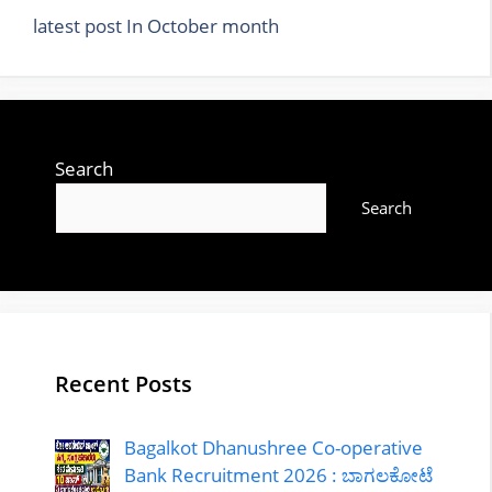
latest post In October month
Search
Search
Recent Posts
Bagalkot Dhanushree Co-operative
Bank Recruitment 2026 : ಬಾಗಲಕೋಟೆ