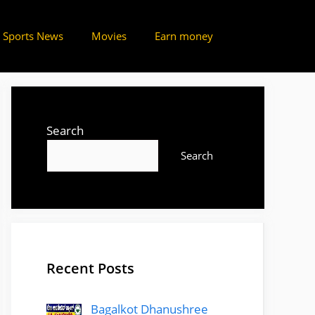
Sports News
Movies
Earn money
Search
Search
Recent Posts
Bagalkot Dhanushree