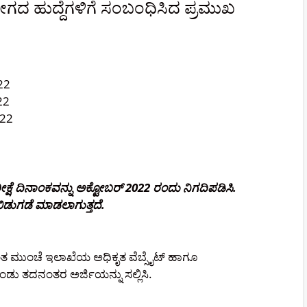
ೋಗದ ಹುದ್ದೆಗಳಿಗೆ ಸಂಬಂಧಿಸಿದ ಪ್ರಮುಖ
22
22
022
ಷೆ ದಿನಾಂಕವನ್ನು ಅಕ್ಟೋಬರ್ 2022 ರಂದು ನಿಗದಿಪಡಿಸಿ.
ಿಡುಗಡೆ ಮಾಡಲಾಗುತ್ತದೆ.
್ಕಿಂತ ಮುಂಚೆ ಇಲಾಖೆಯ ಅಧಿಕೃತ ವೆಬ್ಸೈಟ್ ಹಾಗೂ
ು ತದನಂತರ ಅರ್ಜಿಯನ್ನು ಸಲ್ಲಿಸಿ.