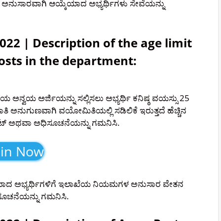
ಿಗೆ ಅನುಸಾರವಾಗಿ ಆಯ್ಕೆಯಾದ ಅಭ್ಯರ್ಥಿಗಳು ಸೇವೆಯನ್ನು
22 | Description of the age limit
osts in the department:
ವಯ ಅರ್ಜಿಯನ್ನು ಸಲ್ಲಿಸಲು ಅಭ್ಯರ್ಥಿ ಕನಿಷ್ಠ ವಯಸ್ಸು 25
ತಿ ಅನುಗುಣವಾಗಿ ವಯೋಮಿತಿಯಲ್ಲಿ ಸಡಿಲಿಕೆ ಇರುತ್ತದೆ ಹೆಚ್ಚಿನ
ಸೈಟ್ ಅಥವಾ ಅಧಿಸೂಚನೆಯನ್ನು ಗಮನಿಸಿ.
oin Now
ೆಯಾದ ಅಭ್ಯರ್ಥಿಗಳಿಗೆ ಇಲಾಖೆಯ ನಿಯಮಗಳ ಅನುಸಾರ ವೇತನ
ಿಸೂಚನೆಯನ್ನು ಗಮನಿಸಿ.