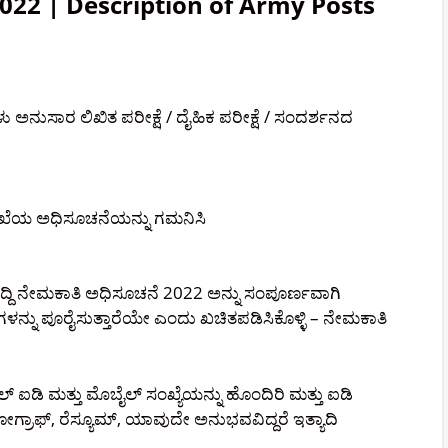
22 | Description of Army Posts
 ಅನುಸಾರ ಲಿಖಿತ ಪರೀಕ್ಷೆ / ದೈಹಿಕ ಪರೀಕ್ಷೆ / ಸಂದರ್ಶನದ
ಲಾಖೆಯ ಅಧಿಸೂಚನೆಯನ್ನು ಗಮನಿಸಿ
ಿ ನೇಮಕಾತಿ ಅಧಿಸೂಚನೆ 2022 ಅನ್ನು ಸಂಪೂರ್ಣವಾಗಿ
ನ್ನು ಪೂರೈಸುತ್ತಾರೆಯೇ ಎಂದು ಖಚಿತಪಡಿಸಿಕೊಳ್ಳಿ – ನೇಮಕಾತಿ
ಐಡಿ ಮತ್ತು ಮೊಬೈಲ್ ಸಂಖ್ಯೆಯನ್ನು ಹೊಂದಿರಿ ಮತ್ತು ಐಡಿ
ಟೋಗ್ರಾಫ್, ರೆಸ್ಯೂಮ್, ಯಾವುದೇ ಅನುಭವವಿದ್ದರೆ ಇತ್ಯಾದಿ