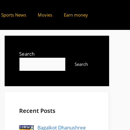
Sports News
Movies
Earn money
Search
Search
Recent Posts
Bagalkot Dhanushree