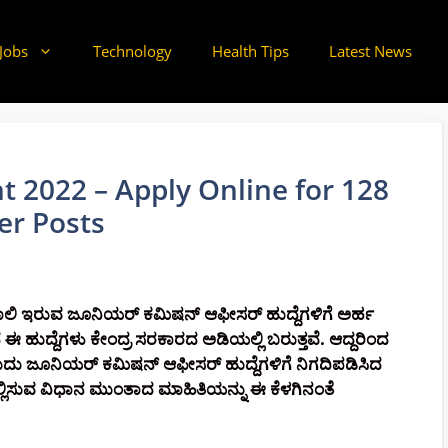
Jobs
Technology
Health Tips
Latest News
 2022 – Apply Online for 128
er Posts
ಿ ಇರುವ ಜೂನಿಯರ್ ಕಮಿಷನ್ ಆಫೀಸರ್ ಹುದ್ದೆಗಳಿಗೆ ಅರ್ಹ
ೆ ಈ ಹುದ್ದೆಗಳು ಕೇಂದ್ರ ಸರಕಾರದ ಅಡಿಯಲ್ಲಿ ಬರುತ್ತವೆ. ಆದ್ದರಿಂದ
ಬಹುದು ಜೂನಿಯರ್ ಕಮಿಷನ್ ಆಫೀಸರ್ ಹುದ್ದೆಗಳಿಗೆ ನಿಗದಿಪಡಿಸಿದ
ಸಲ್ಲಿಸುವ ವಿಧಾನ ಮುಂತಾದ ಮಾಹಿತಿಯನ್ನು ಈ ಕೆಳಗಿನಂತೆ