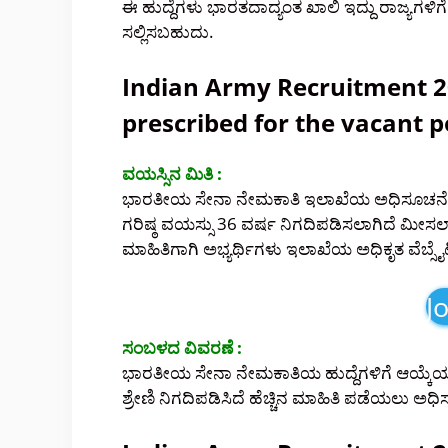
ಈ ಹುದ್ದೆಗಳು ಭಾರತದಾದ್ಯಂತ ಖಾಲಿ ಇದ್ದು ರಾಜ್ಯಗಳ
ಸಲ್ಲಿಸಬಹುದು.
Indian Army Recruitment 20
prescribed for the vacant p
ವಯಸ್ಸಿನ ಮಿತಿ :
ಭಾರತೀಯ ಸೇನಾ ನೇಮಕಾತಿ ಇಲಾಖೆಯ ಅಧಿಸೂಚನೆಯ ಅನ್
ಗರಿಷ್ಠ ವಯಸ್ಸು 36 ವರ್ಷ ನಿಗದಿಪಡಿಸಲಾಗಿದೆ ಮೀಸಲಾ
ಮಾಹಿತಿಗಾಗಿ ಅಭ್ಯರ್ಥಿಗಳು ಇಲಾಖೆಯ ಅಧಿಕೃತ ವೆಬ್
J
ಸಂಬಳದ ವಿವರಣೆ :
ಭಾರತೀಯ ಸೇನಾ ನೇಮಕಾತಿಯ ಹುದ್ದೆಗಳಿಗೆ ಆಯ್ಕ
ಶ್ರೇಣಿ ನಿಗದಿಪಡಿಸಿದೆ ಹೆಚ್ಚಿನ ಮಾಹಿತಿ ಪಡೆಯಲು ಅಧ