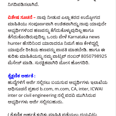
ನಿಗದಿಪಡಿಸಲಾಗಿದೆ.
ವಿಶೇಷ ಸೂಚನೆ –
ನಾವು ನೀಡುವ ಎಲ್ಲಾ ತರದ ಉದ್ಯೋಗದ
ಮಾಹಿತಿಯು ಸಂಪೂರ್ಣವಾಗಿ ಉಚಿತವಾಗಿದ್ದು ನಾವು ಯಾವುದೇ
ಅಭ್ಯರ್ಥಿಗಳಿಂದ ಹಣವನ್ನು ತೆಗೆದುಕೊಳ್ಳುವುದಿಲ್ಲ ಹಾಗೂ
ತೆಗೆದುಕೊಂಡಿರುವುದಿಲ್ಲ. ಒಂದು ವೇಳೆ Karnataka news
hunter ಹೆಸರಿನಿಂದ ಯಾರಾದರೂ ನಿಮಗೆ ಹಣ ಕೇಳಿದ್ದಲ್ಲಿ
ಯಾವುದೇ ರೀತಿಯ ಹಣವನ್ನು ಪಾವತಿ ಮಾಡಬೇಡಿ. ಹಾಗೂ ಈ
ಕುರಿತು ಮಾಹಿತಿಯನ್ನು ನಮ್ಮ ವಾಟ್ಸಪ್ ನಂಬರ್ 8050798925
ಮೆಸೇಜ್ ಮಾಡಿ. ಸುರಕ್ಷಿತವಾಗಿರಿ ಮೋಸ ಹೋಗದಿರಿ.
ಶೈಕ್ಷಣಿಕ ಅರ್ಹತೆ :
ಹುದ್ದೆಗಳಿಗೆ ಅರ್ಜಿ ಸಲ್ಲಿಸಲು ಬಯಸುವ ಅಭ್ಯರ್ಥಿಗಳು ಇಲಾಖೆಯ
ಅಧಿಸೂಚನೆ ಪ್ರಕಾರ b.com, m.com, CA, inter, ICWAI
inter or civil engineering ನಲ್ಲಿ ಪದವಿ ಮುಗಿಸಿರುವ
ಅಭ್ಯರ್ಥಿಗಳು ಅರ್ಜಿ ಸಲ್ಲಿಸಬಹುದು.
( ಶೈಕ್ಷಣಿಕ ಅರ್ಹತೆ ಕುರಿತು ಮಾಹಿತಿ ಪಡೆಯಲು ದಯವಿಟ್ಟು