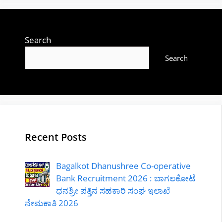
Search
Search
Recent Posts
Bagalkot Dhanushree Co-operative
Bank Recruitment 2026 : ಬಾಗಲಕೋಟೆ
ಧನಶ್ರೀ ಪತ್ತಿನ ಸಹಕಾರಿ ಸಂಘ ಇಲಾಖೆ
ನೇಮಕಾತಿ 2026