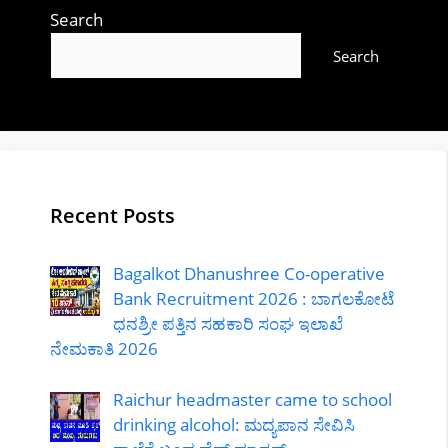
Search
Search
Recent Posts
Bagalkot Dhanushree Co-operative
Bank Recruitment 2026 : ಬಾಗಲಕೋಟೆ
ಧನಶ್ರೀ ಪತ್ತಿನ ಸಹಕಾರಿ ಸಂಘ ಇಲಾಖೆ
ನೇಮಕಾತಿ 2026
Raichur headmaster came to school
drinking alcohol: ಮದ್ಯಪಾನ ಸೇವಿಸಿ