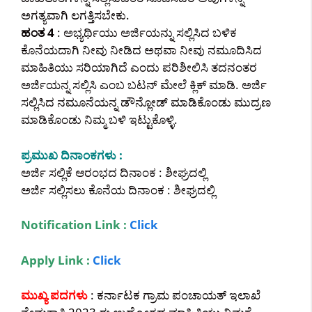
ಅಗತ್ಯವಾಗಿ ಲಗತ್ತಿಸಬೇಕು.
ಹಂತ 4
: ಅಭ್ಯರ್ಥಿಯು ಅರ್ಜಿಯನ್ನು ಸಲ್ಲಿಸಿದ ಬಳಿಕ
ಕೊನೆಯದಾಗಿ ನೀವು ನೀಡಿದ ಅಥವಾ ನೀವು ನಮೂದಿಸಿದ
ಮಾಹಿತಿಯು ಸರಿಯಾಗಿದೆ ಎಂದು ಪರಿಶೀಲಿಸಿ ತದನಂತರ
ಅರ್ಜಿಯನ್ನ ಸಲ್ಲಿಸಿ ಎಂಬ ಬಟನ್ ಮೇಲೆ ಕ್ಲಿಕ್ ಮಾಡಿ. ಅರ್ಜಿ
ಸಲ್ಲಿಸಿದ ನಮೂನೆಯನ್ನ ಡೌನ್ಲೋಡ್ ಮಾಡಿಕೊಂಡು ಮುದ್ರಣ
ಮಾಡಿಕೊಂಡು ನಿಮ್ಮ ಬಳಿ ಇಟ್ಟುಕೊಳ್ಳಿ.
ಪ್ರಮುಖ ದಿನಾಂಕಗಳು :
ಅರ್ಜಿ ಸಲ್ಲಿಕೆ ಆರಂಭದ ದಿನಾಂಕ : ಶೀಘ್ರದಲ್ಲಿ
ಅರ್ಜಿ ಸಲ್ಲಿಸಲು ಕೊನೆಯ ದಿನಾಂಕ : ಶೀಘ್ರದಲ್ಲಿ
Notification Link :
Click
Apply Link :
Click
ಮುಖ್ಯ ಪದಗಳು
: ಕರ್ನಾಟಕ ಗ್ರಾಮ ಪಂಚಾಯತ್ ಇಲಾಖೆ