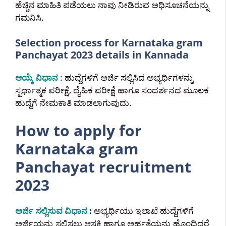
ಹೆಚ್ಚಿನ ಮಾಹಿತಿ ಪಡೆಯಲು ನಾವು ನೀಡಿರುವ ಅಧಿಸೂಚನೆಯನ್ನು
ಗಮನಿಸಿ.
Selection process for Karnataka gram
Panchayat 2023 details in Kannada
ಆಯ್ಕೆ ವಿಧಾನ
: ಹುದ್ದೆಗಳಿಗೆ ಅರ್ಜಿ ಸಲ್ಲಿಸಿದ ಅಭ್ಯರ್ಥಿಗಳನ್ನು
ಸ್ಪರ್ಧಾತ್ಮಕ ಪರೀಕ್ಷೆ, ದೈಹಿಕ ಪರೀಕ್ಷೆ ಹಾಗೂ ಸಂದರ್ಶನದ ಮೂಲಕ
ಹುದ್ದೆಗೆ ನೇಮಕಾತಿ ಮಾಡಲಾಗುವುದು.
How to apply for
Karnataka gram
Panchayat recruitment
2023
ಅರ್ಜಿ ಸಲ್ಲಿಸುವ ವಿಧಾನ
:
ಅಭ್ಯರ್ಥಿಯು ಇಲಾಖೆ ಹುದ್ದೆಗಳಿಗೆ
ಅರ್ಜಿಯನ್ನು ಸಲ್ಲಿಸಲು ಆಸಕ್ತಿ ಹಾಗೂ ಅರ್ಹತೆಯನ್ನು ಹೊಂದಿದ್ದರೆ