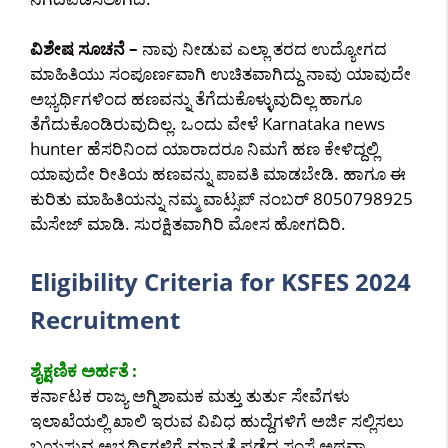
ವಿಶೇಷ ಸೂಚನೆ –
ನಾವು ನೀಡುವ ಎಲ್ಲಾ ತರದ ಉದ್ಯೋಗದ
ಮಾಹಿತಿಯು ಸಂಪೂರ್ಣವಾಗಿ ಉಚಿತವಾಗಿದ್ದು ನಾವು ಯಾವುದೇ
ಅಭ್ಯರ್ಥಿಗಳಿಂದ ಹಣವನ್ನು ತೆಗೆದುಕೊಳ್ಳುವುದಿಲ್ಲ ಹಾಗೂ
ತೆಗೆದುಕೊಂಡಿರುವುದಿಲ್ಲ. ಒಂದು ವೇಳೆ Karnataka news
hunter ಹೆಸರಿನಿಂದ ಯಾರಾದರೂ ನಿಮಗೆ ಹಣ ಕೇಳಿದ್ದಲ್ಲಿ
ಯಾವುದೇ ರೀತಿಯ ಹಣವನ್ನು ಪಾವತಿ ಮಾಡಬೇಡಿ. ಹಾಗೂ ಈ
ಕುರಿತು ಮಾಹಿತಿಯನ್ನು ನಮ್ಮ ವಾಟ್ಸಪ್ ನಂಬರ್ 8050798925
ಮೆಸೇಜ್ ಮಾಡಿ. ಸುರಕ್ಷಿತವಾಗಿರಿ ಮೋಸ ಹೋಗದಿರಿ.
Eligibility Criteria for KSFES 2024
Recruitment
ಶೈಕ್ಷಣಿಕ ಅರ್ಹತೆ :
ಕರ್ನಾಟಕ ರಾಜ್ಯ ಅಗ್ನಿಶಾಮಕ ಮತ್ತು ತುರ್ತು ಸೇವೆಗಳು
ಇಲಾಖೆಯಲ್ಲಿ ಖಾಲಿ ಇರುವ ವಿವಿಧ ಹುದ್ದೆಗಳಿಗೆ ಅರ್ಜಿ ಸಲ್ಲಿಸಲು
ಬಯಸುವ ಅಭ್ಯರ್ಥಿಗಳಿಗೆ ಮಾನ್ಯತೆ ಪಡೆದ ಸಂಸ್ಥೆ ಅಥವಾ