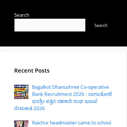
Search
Search
Recent Posts
Bagalkot Dhanushree Co-operative
Bank Recruitment 2026 : ಬಾಗಲಕೋಟೆ
ಧನಶ್ರೀ ಪತ್ತಿನ ಸಹಕಾರಿ ಸಂಘ ಇಲಾಖೆ
ನೇಮಕಾತಿ 2026
Raichur headmaster came to school