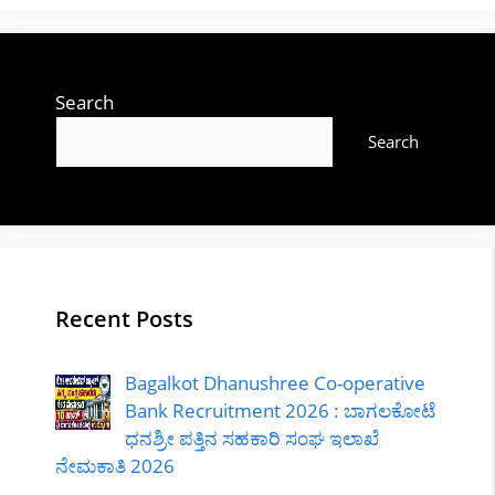
Search
Search
Recent Posts
Bagalkot Dhanushree Co-operative
Bank Recruitment 2026 : ಬಾಗಲಕೋಟೆ
ಧನಶ್ರೀ ಪತ್ತಿನ ಸಹಕಾರಿ ಸಂಘ ಇಲಾಖೆ
ನೇಮಕಾತಿ 2026