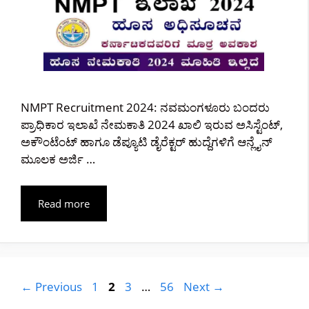
NMPT Recruitment 2024: ನವಮಂಗಳೂರು ಬಂದರು
ಪ್ರಾಧಿಕಾರ ಇಲಾಖೆ ನೇಮಕಾತಿ 2024 ಖಾಲಿ ಇರುವ ಅಸಿಸ್ಟೆಂಟ್,
ಅಕೌಂಟೆಂಟ್ ಹಾಗೂ ಡೆಪ್ಯೂಟಿ ಡೈರೆಕ್ಟರ್ ಹುದ್ದೆಗಳಿಗೆ ಆನ್ಲೈನ್
ಮೂಲಕ ಅರ್ಜಿ …
Read more
Page
Page
Page
Page
←
Previous
1
2
3
…
56
Next
→