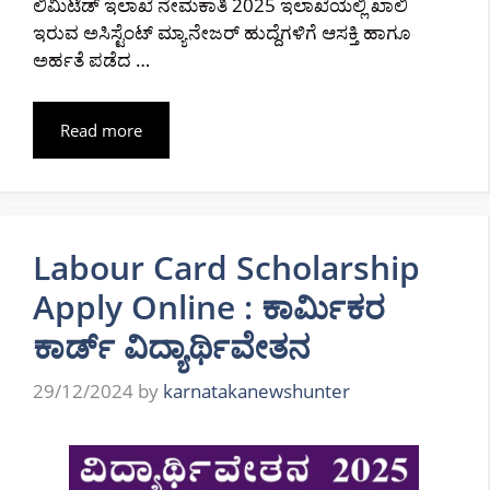
ಲಿಮಿಟೆಡ್ ಇಲಾಖೆ ನೇಮಕಾತಿ 2025 ಇಲಾಖೆಯಲ್ಲಿ ಖಾಲಿ
ಇರುವ ಅಸಿಸ್ಟೆಂಟ್ ಮ್ಯಾನೇಜರ್ ಹುದ್ದೆಗಳಿಗೆ ಆಸಕ್ತಿ ಹಾಗೂ
ಅರ್ಹತೆ ಪಡೆದ …
Read more
Labour Card Scholarship
Apply Online : ಕಾರ್ಮಿಕರ
ಕಾರ್ಡ್ ವಿದ್ಯಾರ್ಥಿವೇತನ
29/12/2024
by
karnatakanewshunter