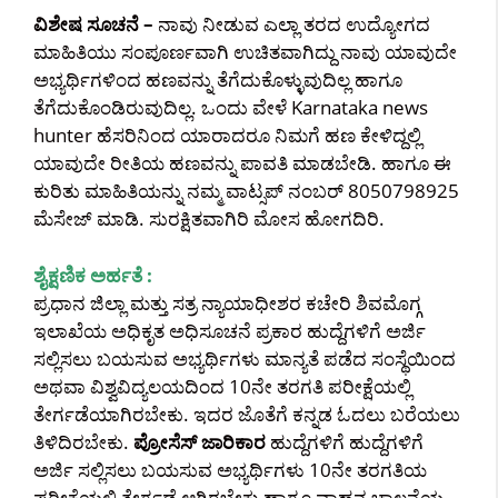
ವಿಶೇಷ ಸೂಚನೆ –
ನಾವು ನೀಡುವ ಎಲ್ಲಾ ತರದ ಉದ್ಯೋಗದ
ಮಾಹಿತಿಯು ಸಂಪೂರ್ಣವಾಗಿ ಉಚಿತವಾಗಿದ್ದು ನಾವು ಯಾವುದೇ
ಅಭ್ಯರ್ಥಿಗಳಿಂದ ಹಣವನ್ನು ತೆಗೆದುಕೊಳ್ಳುವುದಿಲ್ಲ ಹಾಗೂ
ತೆಗೆದುಕೊಂಡಿರುವುದಿಲ್ಲ. ಒಂದು ವೇಳೆ Karnataka news
hunter ಹೆಸರಿನಿಂದ ಯಾರಾದರೂ ನಿಮಗೆ ಹಣ ಕೇಳಿದ್ದಲ್ಲಿ
ಯಾವುದೇ ರೀತಿಯ ಹಣವನ್ನು ಪಾವತಿ ಮಾಡಬೇಡಿ. ಹಾಗೂ ಈ
ಕುರಿತು ಮಾಹಿತಿಯನ್ನು ನಮ್ಮ ವಾಟ್ಸಪ್ ನಂಬರ್ 8050798925
ಮೆಸೇಜ್ ಮಾಡಿ. ಸುರಕ್ಷಿತವಾಗಿರಿ ಮೋಸ ಹೋಗದಿರಿ.
ಶೈಕ್ಷಣಿಕ ಅರ್ಹತೆ :
ಪ್ರಧಾನ ಜಿಲ್ಲಾ ಮತ್ತು ಸತ್ರ ನ್ಯಾಯಾಧೀಶರ ಕಚೇರಿ ಶಿವಮೊಗ್ಗ
ಇಲಾಖೆಯ ಅಧಿಕೃತ ಅಧಿಸೂಚನೆ ಪ್ರಕಾರ ಹುದ್ದೆಗಳಿಗೆ ಅರ್ಜಿ
ಸಲ್ಲಿಸಲು ಬಯಸುವ ಅಭ್ಯರ್ಥಿಗಳು ಮಾನ್ಯತೆ ಪಡೆದ ಸಂಸ್ಥೆಯಿಂದ
ಅಥವಾ ವಿಶ್ವವಿದ್ಯಲಯದಿಂದ 10ನೇ ತರಗತಿ ಪರೀಕ್ಷೆಯಲ್ಲಿ
ತೇರ್ಗಡೆಯಾಗಿರಬೇಕು. ಇದರ ಜೊತೆಗೆ ಕನ್ನಡ ಓದಲು ಬರೆಯಲು
ತಿಳಿದಿರಬೇಕು.
ಪ್ರೋಸೆಸ್ ಜಾರಿಕಾರ
ಹುದ್ದೆಗಳಿಗೆ ಹುದ್ದೆಗಳಿಗೆ
ಅರ್ಜಿ ಸಲ್ಲಿಸಲು ಬಯಸುವ ಅಭ್ಯರ್ಥಿಗಳು 10ನೇ ತರಗತಿಯ
ಪರೀಕ್ಷೆಯಲ್ಲಿ ತೇರ್ಗಡೆ ಆಗಿರಬೇಕು ಹಾಗೂ ವಾಹನ ಚಾಲನೆಯ