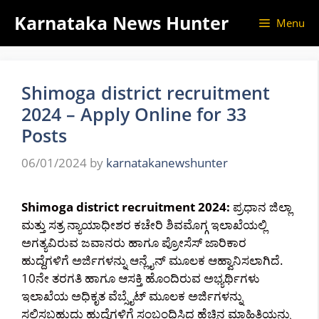
Skip
Karnataka News Hunter
Menu
to
content
Shimoga district recruitment
2024 – Apply Online for 33
Posts
06/01/2024
by
karnatakanewshunter
Shimoga district recruitment 2024:
ಪ್ರಧಾನ ಜಿಲ್ಲಾ
ಮತ್ತು ಸತ್ರ ನ್ಯಾಯಾಧೀಶರ ಕಚೇರಿ ಶಿವಮೊಗ್ಗ ಇಲಾಖೆಯಲ್ಲಿ
ಅಗತ್ಯವಿರುವ ಜವಾನರು ಹಾಗೂ ಪ್ರೋಸೆಸ್ ಜಾರಿಕಾರ
ಹುದ್ದೆಗಳಿಗೆ ಅರ್ಜಿಗಳನ್ನು ಆನ್ಲೈನ್ ಮೂಲಕ ಆಹ್ವಾನಿಸಲಾಗಿದೆ.
10ನೇ ತರಗತಿ ಹಾಗೂ ಆಸಕ್ತಿ ಹೊಂದಿರುವ ಅಭ್ಯರ್ಥಿಗಳು
ಇಲಾಖೆಯ ಅಧಿಕೃತ ವೆಬ್ಸೈಟ್ ಮೂಲಕ ಅರ್ಜಿಗಳನ್ನು
ಸಲ್ಲಿಸಬಹುದು ಹುದ್ದೆಗಳಿಗೆ ಸಂಬಂಧಿಸಿದ ಹೆಚ್ಚಿನ ಮಾಹಿತಿಯನ್ನು