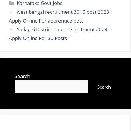
Categories
Karnataka Govt Jobs
west bengal recruitment 3015 post 2023 :
Apply Online For apprentice post
Yadagiri District Court recruitment 2024 –
Apply Online For 30 Posts
Search
Search