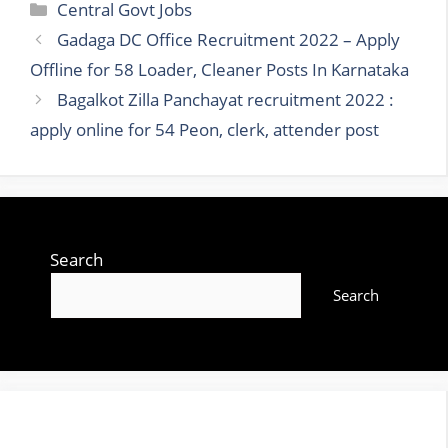
Categories
Central Govt Jobs
Gadaga DC Office Recruitment 2022 – Apply
Offline for 58 Loader, Cleaner Posts In Karnataka
Bagalkot Zilla Panchayat recruitment 2022 :
apply online for 54 Peon, clerk, attender post
Search
Search