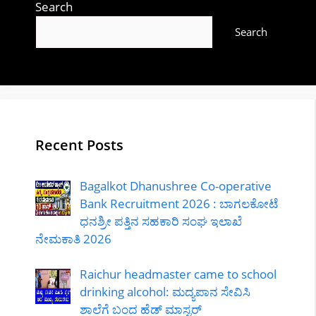
Search
Search
Recent Posts
Bagalkot Dhanushree Co-operative
Bank Recruitment 2026 : ಬಾಗಲಕೋಟೆ
ಧನಶ್ರೀ ಪತ್ತಿನ ಸಹಕಾರಿ ಸಂಘ ಇಲಾಖೆ
ನೇಮಕಾತಿ 2026
Raichur headmaster came to school
drinking alcohol: ಮದ್ಯಪಾನ ಸೇವಿಸಿ
ಶಾಲೆಗೆ ಬಂದ ಹೆಡ್ ಮಾಸ್ಟರ್