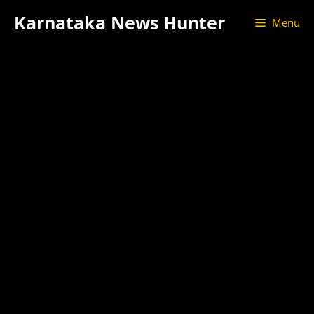
Skip
Karnataka News Hunter
Menu
to
content