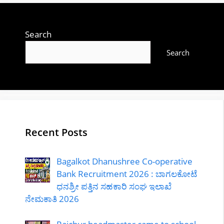
Search
Search
Recent Posts
Bagalkot Dhanushree Co-operative
Bank Recruitment 2026 : ಬಾಗಲಕೋಟೆ
ಧನಶ್ರೀ ಪತ್ತಿನ ಸಹಕಾರಿ ಸಂಘ ಇಲಾಖೆ
ನೇಮಕಾತಿ 2026