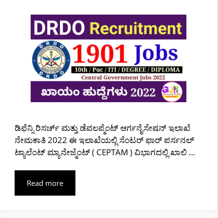
ಡಿಫೆನ್ಸಿ ರಿಸರ್ಚ್ ಮತ್ತು ಡೆವಲಪ್ಮೆಂಟ್ ಆರ್ಗನೈಸೇಷನ್ ಇಲಾಖೆ
ನೇಮಕಾತಿ 2022 ಈ ಇಲಾಖೆಯಲ್ಲಿ ಸೆಂಟರ್ ಫಾರ್ ಪರ್ಸನಲ್
ಟ್ಯಾಲೆಂಟ್ ಮ್ಯಾನೇಜ್ಮೆಂಟ್ ( CEPTAM ) ವಿಭಾಗದಲ್ಲಿ ಖಾಲಿ …
Read more