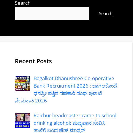
Search
Search
Recent Posts
Bagalkot Dhanushree Co-operative
Bank Recruitment 2026 : ಬಾಗಲಕೋಟೆ
ಧನಶ್ರೀ ಪತ್ತಿನ ಸಹಕಾರಿ ಸಂಘ ಇಲಾಖೆ
ನೇಮಕಾತಿ 2026
Raichur headmaster came to school
drinking alcohol: ಮದ್ಯಪಾನ ಸೇವಿಸಿ
ಶಾಲೆಗೆ ಬಂದ ಹೆಡ್ ಮಾಸ್ಟರ್