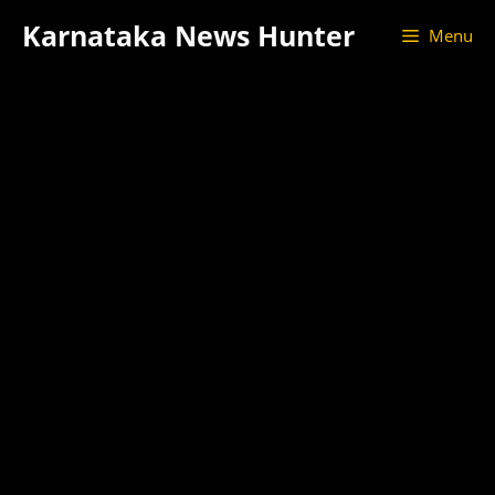
Skip
Karnataka News Hunter
Menu
to
content