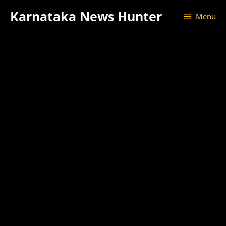
Skip
Karnataka News Hunter
Menu
to
content