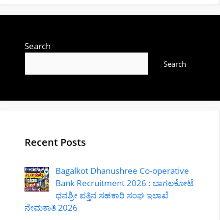
Search
Search
Recent Posts
Bagalkot Dhanushree Co-operative
Bank Recruitment 2026 : ಬಾಗಲಕೋಟೆ
ಧನಶ್ರೀ ಪತ್ತಿನ ಸಹಕಾರಿ ಸಂಘ ಇಲಾಖೆ
ನೇಮಕಾತಿ 2026