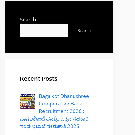
Search
Search
Recent Posts
Bagalkot Dhanushree
Co-operative Bank
Recruitment 2026 :
ಬಾಗಲಕೋಟೆ ಧನಶ್ರೀ ಪತ್ತಿನ ಸಹಕಾರಿ
ಸಂಘ ಇಲಾಖೆ ನೇಮಕಾತಿ 2026