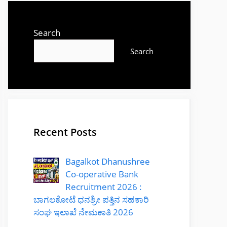
Search
Search
Recent Posts
Bagalkot Dhanushree
Co-operative Bank
Recruitment 2026 :
ಬಾಗಲಕೋಟೆ ಧನಶ್ರೀ ಪತ್ತಿನ ಸಹಕಾರಿ
ಸಂಘ ಇಲಾಖೆ ನೇಮಕಾತಿ 2026