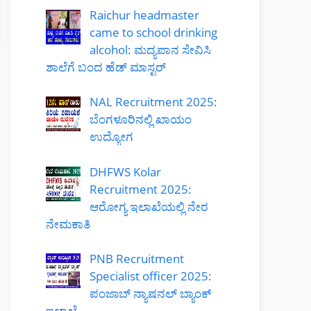
Raichur headmaster
came to school drinking
alcohol: ಮದ್ಯಪಾನ ಸೇವಿಸಿ
ಶಾಲೆಗೆ ಬಂದ ಹೆಡ್ ಮಾಸ್ಟರ್
NAL Recruitment 2025:
ಬೆಂಗಳೂರಿನಲ್ಲಿ ಖಾಯಂ
ಉದ್ಯೋಗ
DHFWS Kolar
Recruitment 2025:
ಆರೋಗ್ಯ ಇಲಾಖೆಯಲ್ಲಿ ನೇರ
ನೇಮಕಾತಿ
PNB Recruitment
Specialist officer 2025:
ಪಂಜಾಬ್ ನ್ಯಾಷನಲ್ ಬ್ಯಾಂಕ್
ಇಲಾಖೆ