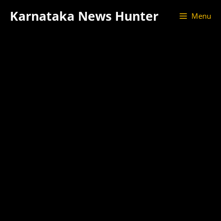
Skip
Karnataka News Hunter
Menu
to
content