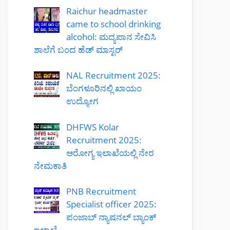
Raichur headmaster
came to school drinking
alcohol: ಮದ್ಯಪಾನ ಸೇವಿಸಿ
ಶಾಲೆಗೆ ಬಂದ ಹೆಡ್ ಮಾಸ್ಟರ್
NAL Recruitment 2025:
ಬೆಂಗಳೂರಿನಲ್ಲಿ ಖಾಯಂ
ಉದ್ಯೋಗ
DHFWS Kolar
Recruitment 2025:
ಆರೋಗ್ಯ ಇಲಾಖೆಯಲ್ಲಿ ನೇರ
ನೇಮಕಾತಿ
PNB Recruitment
Specialist officer 2025:
ಪಂಜಾಬ್ ನ್ಯಾಷನಲ್ ಬ್ಯಾಂಕ್
ಇಲಾಖೆ