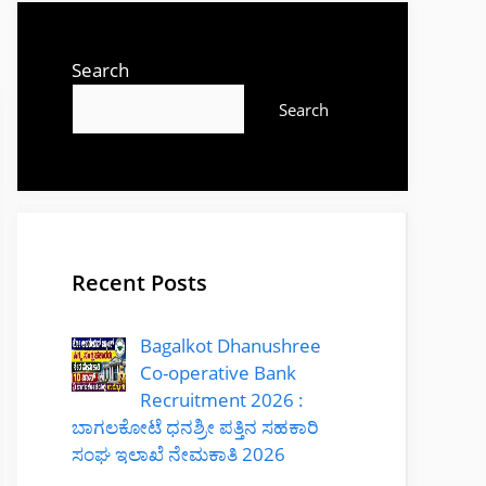
Search
Search
Recent Posts
Bagalkot Dhanushree
Co-operative Bank
Recruitment 2026 :
ಬಾಗಲಕೋಟೆ ಧನಶ್ರೀ ಪತ್ತಿನ ಸಹಕಾರಿ
ಸಂಘ ಇಲಾಖೆ ನೇಮಕಾತಿ 2026