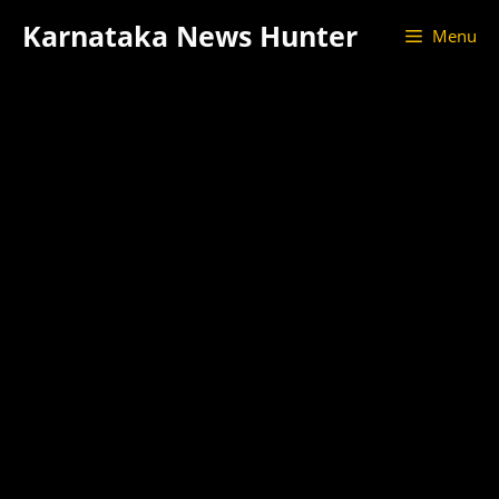
Skip
Karnataka News Hunter
Menu
to
content