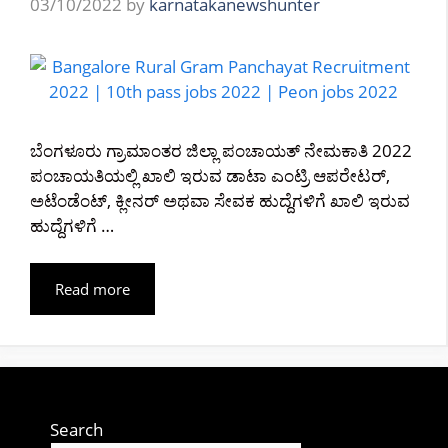
03/10/2022
by
karnatakanewshunter
ಬೆಂಗಳೂರು ಗ್ರಾಮಾಂತರ ಜಿಲ್ಲಾ ಪಂಚಾಯತ್ ನೇಮಕಾತಿ 2022
ಪಂಚಾಯತಿಯಲ್ಲಿ ಖಾಲಿ ಇರುವ ಡಾಟಾ ಎಂಟ್ರಿ ಆಪರೇಟರ್,
ಅಟೆಂಡೆಂಟ್, ಕ್ಲೀನರ್ ಅಥವಾ ಸೇವಕ ಹುದ್ದೆಗಳಿಗೆ ಖಾಲಿ ಇರುವ
ಹುದ್ದೆಗಳಿಗೆ …
Read more
Search