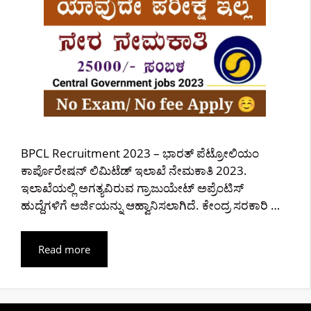
BPCL Recruitment 2023 – ಭಾರತ್ ಪೆಟ್ರೋಲಿಯಂ
ಕಾರ್ಪೊರೇಷನ್ ಲಿಮಿಟೆಡ್ ಇಲಾಖೆ ನೇಮಕಾತಿ 2023.
ಇಲಾಖೆಯಲ್ಲಿ ಅಗತ್ಯವಿರುವ ಗ್ರಾಜುಯೇಟ್ ಅಪ್ರೆಂಟಿಸ್
ಹುದ್ದೆಗಳಿಗೆ ಅರ್ಜಿಯನ್ನು ಆಹ್ವಾನಿಸಲಾಗಿದೆ. ಕೇಂದ್ರ ಸರಕಾರಿ …
Read more