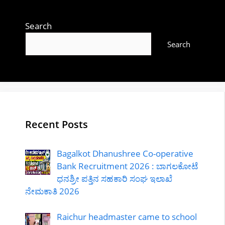
Search
Search
Recent Posts
Bagalkot Dhanushree Co-operative
Bank Recruitment 2026 : ಬಾಗಲಕೋಟೆ
ಧನಶ್ರೀ ಪತ್ತಿನ ಸಹಕಾರಿ ಸಂಘ ಇಲಾಖೆ
ನೇಮಕಾತಿ 2026
Raichur headmaster came to school