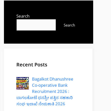
Search
Search
Recent Posts
Bagalkot Dhanushree
Co-operative Bank
Recruitment 2026 :
ಬಾಗಲಕೋಟೆ ಧನಶ್ರೀ ಪತ್ತಿನ ಸಹಕಾರಿ
ಸಂಘ ಇಲಾಖೆ ನೇಮಕಾತಿ 2026