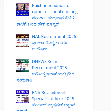
Raichur headmaster
came to school drinking
alcohol: ಮದ್ಯಪಾನ ಸೇವಿಸಿ
ಶಾಲೆಗೆ ಬಂದ ಹೆಡ್ ಮಾಸ್ಟರ್
NAL Recruitment 2025:
ಬೆಂಗಳೂರಿನಲ್ಲಿ ಖಾಯಂ
ಉದ್ಯೋಗ
DHFWS Kolar
Recruitment 2025:
ಆರೋಗ್ಯ ಇಲಾಖೆಯಲ್ಲಿ ನೇರ
ನೇಮಕಾತಿ
PNB Recruitment
Specialist officer 2025:
ಪಂಜಾಬ್ ನ್ಯಾಷನಲ್ ಬ್ಯಾಂಕ್
ಇಲಾಖೆ