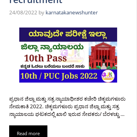
24/08/2022
by
karnatakanewshunter
ಪ್ರಧಾನ ಜಿಲ್ಲಾ ಮತ್ತು ಸತ್ರ ನ್ಯಾಯಾಧೀಶರ ಕಚೇರಿ ಚಿಕ್ಕಮಗಳೂರು
ನೇಮಕಾತಿ 2022. ಚಿಕ್ಕಮಗಳೂರು ಪ್ರಧಾನ ಜಿಲ್ಲಾ ಮತ್ತು ಸತ್ರ
ನ್ಯಾಯಾಲಯ ಘಟಕದಲ್ಲಿ ಖಾಲಿ ಇರುವ ಸೇವಕರು/ ಬೆರಳಚ್ಚು …
Read more