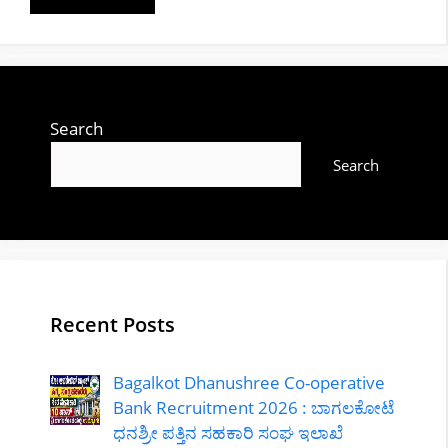
Search
Search
Recent Posts
Bagalkot Dhanushree Co-operative
Bank Recruitment 2026 : ಬಾಗಲಕೋಟೆ
ಧನಶ್ರೀ ಪತ್ತಿನ ಸಹಕಾರಿ ಸಂಘ ಇಲಾಖೆ