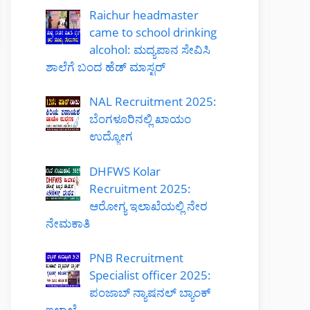
Raichur headmaster
came to school drinking
alcohol: ಮದ್ಯಪಾನ ಸೇವಿಸಿ
ಶಾಲೆಗೆ ಬಂದ ಹೆಡ್ ಮಾಸ್ಟರ್
NAL Recruitment 2025:
ಬೆಂಗಳೂರಿನಲ್ಲಿ ಖಾಯಂ
ಉದ್ಯೋಗ
DHFWS Kolar
Recruitment 2025:
ಆರೋಗ್ಯ ಇಲಾಖೆಯಲ್ಲಿ ನೇರ
ನೇಮಕಾತಿ
PNB Recruitment
Specialist officer 2025:
ಪಂಜಾಬ್ ನ್ಯಾಷನಲ್ ಬ್ಯಾಂಕ್
ಇಲಾಖೆ