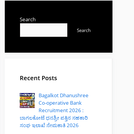
Search
Search
Recent Posts
Bagalkot Dhanushree
Co-operative Bank
Recruitment 2026 :
ಬಾಗಲಕೋಟೆ ಧನಶ್ರೀ ಪತ್ತಿನ ಸಹಕಾರಿ
ಸಂಘ ಇಲಾಖೆ ನೇಮಕಾತಿ 2026