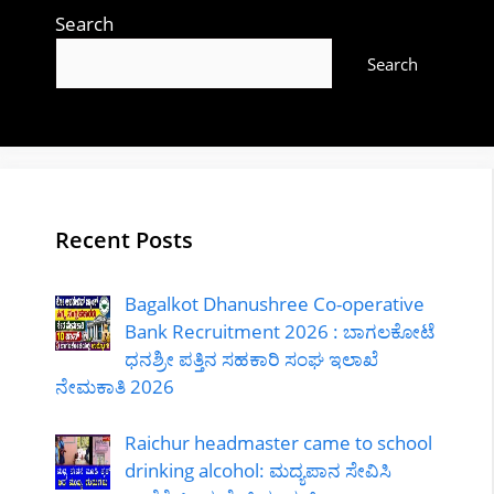
Search
Search
Recent Posts
Bagalkot Dhanushree Co-operative
Bank Recruitment 2026 : ಬಾಗಲಕೋಟೆ
ಧನಶ್ರೀ ಪತ್ತಿನ ಸಹಕಾರಿ ಸಂಘ ಇಲಾಖೆ
ನೇಮಕಾತಿ 2026
Raichur headmaster came to school
drinking alcohol: ಮದ್ಯಪಾನ ಸೇವಿಸಿ