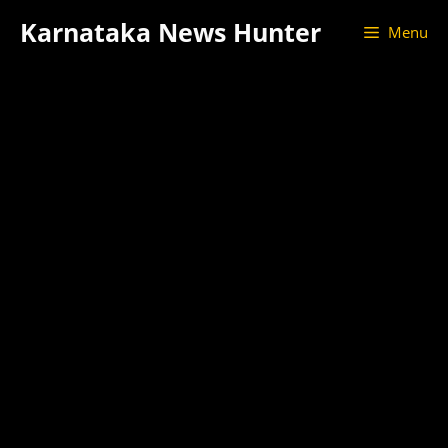
Skip
Karnataka News Hunter
Menu
to
content