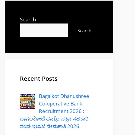
Search
Search
Recent Posts
Bagalkot Dhanushree
Co-operative Bank
Recruitment 2026 :
ಬಾಗಲಕೋಟೆ ಧನಶ್ರೀ ಪತ್ತಿನ ಸಹಕಾರಿ
ಸಂಘ ಇಲಾಖೆ ನೇಮಕಾತಿ 2026