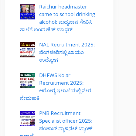
Raichur headmaster
came to school drinking
alcohol: ಮದ್ಯಪಾನ ಸೇವಿಸಿ
ಶಾಲೆಗೆ ಬಂದ ಹೆಡ್ ಮಾಸ್ಟರ್
NAL Recruitment 2025:
ಬೆಂಗಳೂರಿನಲ್ಲಿ ಖಾಯಂ
ಉದ್ಯೋಗ
DHFWS Kolar
Recruitment 2025:
ಆರೋಗ್ಯ ಇಲಾಖೆಯಲ್ಲಿ ನೇರ
ನೇಮಕಾತಿ
PNB Recruitment
Specialist officer 2025:
ಪಂಜಾಬ್ ನ್ಯಾಷನಲ್ ಬ್ಯಾಂಕ್
ಇಲಾಖೆ