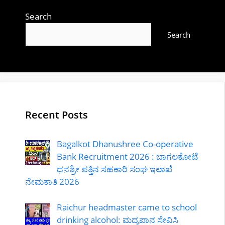
Search
Search
Recent Posts
Bagalkot Dhanushree Co-operative
Bank Recruitment 2026 : ಬಾಗಲಕೋಟೆ
ಧನಶ್ರೀ ಪತ್ತಿನ ಸಹಕಾರಿ ಸಂಘ ಇಲಾಖೆ
ನೇಮಕಾತಿ 2026
Raichur headmaster came to school
drinking alcohol: ಮದ್ಯಪಾನ ಸೇವಿಸಿ