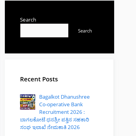
Search
Search
Recent Posts
Bagalkot Dhanushree
Co-operative Bank
Recruitment 2026 :
ಬಾಗಲಕೋಟೆ ಧನಶ್ರೀ ಪತ್ತಿನ ಸಹಕಾರಿ
ಸಂಘ ಇಲಾಖೆ ನೇಮಕಾತಿ 2026