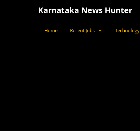
Skip
Karnataka News Hunter
to
content
Home
Recent Jobs
Technology