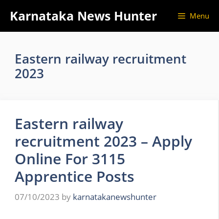
Skip
Karnataka News Hunter
Menu
to
content
Eastern railway recruitment
2023
Eastern railway
recruitment 2023 – Apply
Online For 3115
Apprentice Posts
07/10/2023
by
karnatakanewshunter