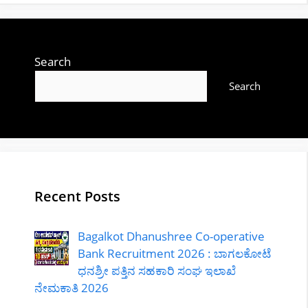
Search
Search
Recent Posts
Bagalkot Dhanushree Co-operative
Bank Recruitment 2026 : ಬಾಗಲಕೋಟೆ
ಧನಶ್ರೀ ಪತ್ತಿನ ಸಹಕಾರಿ ಸಂಘ ಇಲಾಖೆ
ನೇಮಕಾತಿ 2026