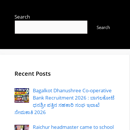
Search
Search
Recent Posts
Bagalkot Dhanushree Co-operative
Bank Recruitment 2026 : ಬಾಗಲಕೋಟೆ
ಧನಶ್ರೀ ಪತ್ತಿನ ಸಹಕಾರಿ ಸಂಘ ಇಲಾಖೆ
ನೇಮಕಾತಿ 2026
Raichur headmaster came to school