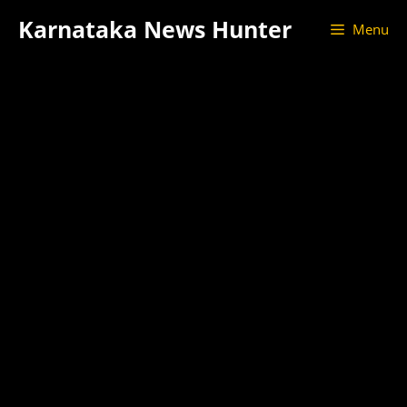
Skip
Karnataka News Hunter
Menu
to
content