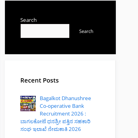
Search
Search
Recent Posts
Bagalkot Dhanushree
Co-operative Bank
Recruitment 2026 :
ಬಾಗಲಕೋಟೆ ಧನಶ್ರೀ ಪತ್ತಿನ ಸಹಕಾರಿ
ಸಂಘ ಇಲಾಖೆ ನೇಮಕಾತಿ 2026