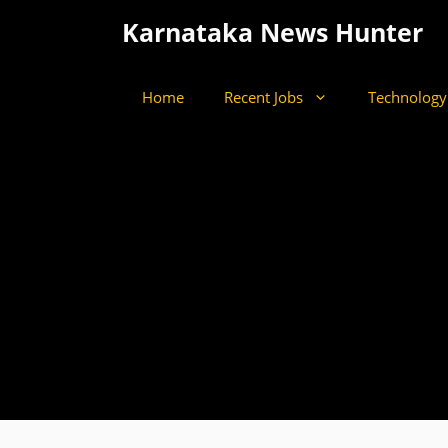
Skip
Karnataka News Hunter
to
content
Home
Recent Jobs
Technology