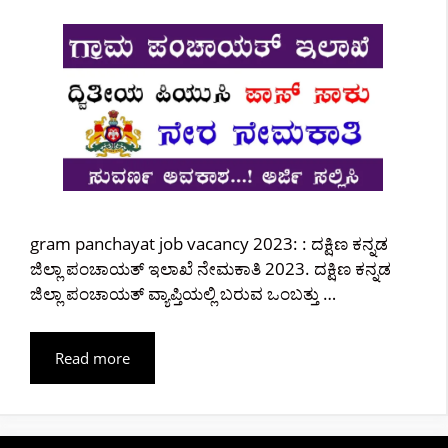
gram panchayat job vacancy 2023: : ದಕ್ಷಿಣ ಕನ್ನಡ
ಜಿಲ್ಲಾ ಪಂಚಾಯತ್ ಇಲಾಖೆ ನೇಮಕಾತಿ 2023. ದಕ್ಷಿಣ ಕನ್ನಡ
ಜಿಲ್ಲಾ ಪಂಚಾಯತ್ ವ್ಯಾಪ್ತಿಯಲ್ಲಿ ಬರುವ ಒಂಬತ್ತು …
Read more