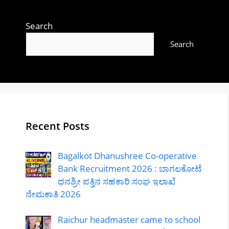
Search
Search
Recent Posts
Bagalkot Dhanushree Co-operative
Bank Recruitment 2026 : ಬಾಗಲಕೋಟೆ
ಧನಶ್ರೀ ಪತ್ತಿನ ಸಹಕಾರಿ ಸಂಘ ಇಲಾಖೆ
ನೇಮಕಾತಿ 2026
Raichur headmaster came to school