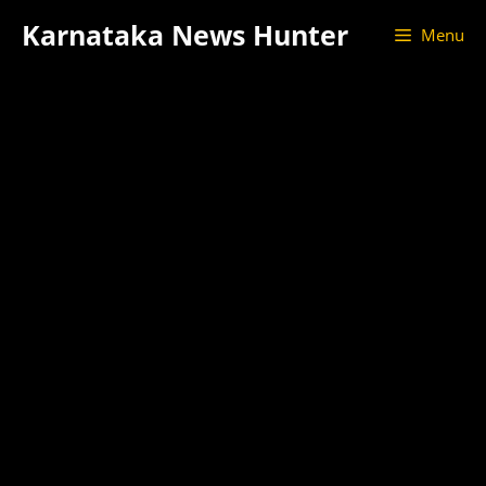
Skip
Karnataka News Hunter
Menu
to
content