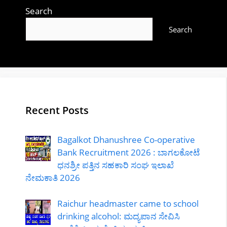
Search
Search
Recent Posts
Bagalkot Dhanushree Co-operative
Bank Recruitment 2026 : ಬಾಗಲಕೋಟೆ
ಧನಶ್ರೀ ಪತ್ತಿನ ಸಹಕಾರಿ ಸಂಘ ಇಲಾಖೆ
ನೇಮಕಾತಿ 2026
Raichur headmaster came to school
drinking alcohol: ಮದ್ಯಪಾನ ಸೇವಿಸಿ