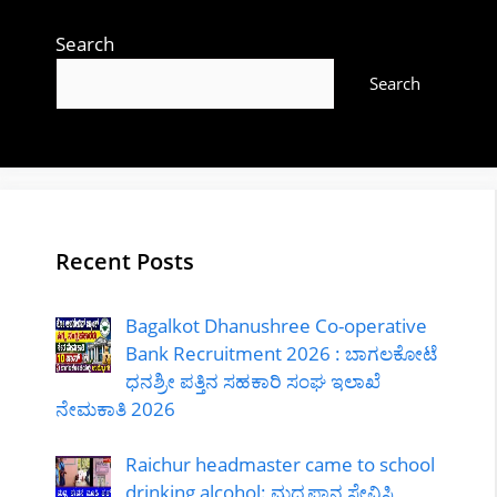
Search
Search
Recent Posts
Bagalkot Dhanushree Co-operative
Bank Recruitment 2026 : ಬಾಗಲಕೋಟೆ
ಧನಶ್ರೀ ಪತ್ತಿನ ಸಹಕಾರಿ ಸಂಘ ಇಲಾಖೆ
ನೇಮಕಾತಿ 2026
Raichur headmaster came to school
drinking alcohol: ಮದ್ಯಪಾನ ಸೇವಿಸಿ