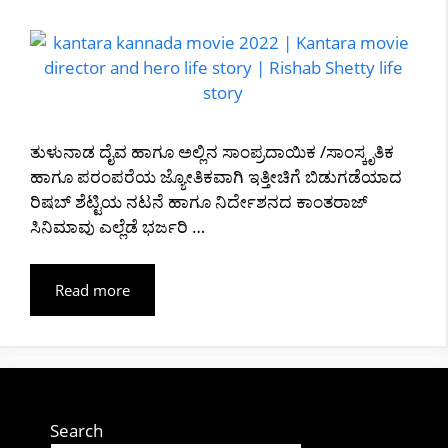
ತುಳುನಾಡ ದೈವ ಹಾಗೂ ಅಲ್ಲಿನ ಸಾಂಪ್ರದಾಯಿಕ /ಸಾಂಸ್ಕೃತಿಕ
ಹಾಗೂ ಪರಂಪರೆಯ ಜ್ಯೋತಿಕವಾಗಿ ಇತ್ತೀಚಿಗೆ ಬಿಡುಗಡೆಯಾದ
ರಿಷಬ್ ಶೆಟ್ಟಿಯ ನಟನೆ ಹಾಗೂ ನಿರ್ದೇಶನದ ಕಾಂತರಾಜ್
ಸಿನಿಮಾವು ಎಲ್ಲೆಡೆ ಭರ್ಜರಿ …
Read more
Search